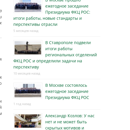
ежегодное заседание
а
Президиума ФКЦ РОС:
и
итоги работы, новые стандарты и
х
перспективы отрасли
5 месяцев назад
В Ставрополе подвели
итоги работы
региональных отделений
я
ФКЦ РОС и определили задачи на
перспективу
10 месяцев назад
х
ю
В Москве состоялось
ежегодное заседание
Президиума ФКЦ РОС
и
1 год назад
й
м
Александр Козлов: У нас
нет и не может быть
скрытых мотивов и