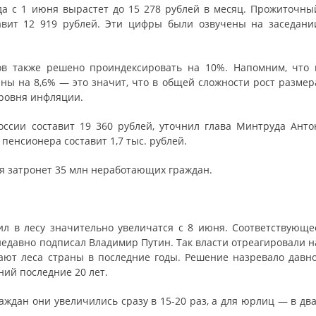
а с 1 июня вырастет до 15 278 рублей в месяц. Прожиточны
авит 12 919 рублей. Эти цифры были озвучены на заседани
ов также решено проиндексировать на 10%. Напомним, что 
ы на 8,6% — это значит, что в общей сложности рост размер
уровня инфляции.
ссии составит 19 360 рублей, уточнил глава Минтруда Анто
пенсионера составит 1,7 тыс. рублей.
ия затронет 35 млн неработающих граждан.
 в лесу значительно увеличатся с 8 июня. Соответствующе
едавно подписал Владимир Путин. Так власти отреагировали н
ают леса страны в последние годы. Решение назревало давно
ий последние 20 лет.
ждан они увеличились сразу в 15-20 раз, а для юрлиц — в два