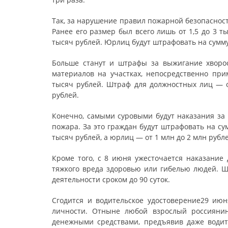
Так, за нарушение правил пожарной безопасности
Ранее его размер был всего лишь от 1,5 до 3 
тысяч рублей. Юрлиц будут штрафовать на сумму 
Больше станут и штрафы за выжигание хворос
материалов на участках, непосредственно пр
тысяч рублей. Штраф для должностных лиц — о
рублей.
Конечно, самыми суровыми будут наказания за 
пожара. За это граждан будут штрафовать на су
тысяч рублей, а юрлиц — от 1 млн до 2 млн рубл
Кроме того, с 8 июня ужесточается наказани
тяжкого вреда здоровью или гибелью людей. Шт
деятельности сроком до 90 суток.
Сгодится и водительское удостоверение29 ию
личности. Отныне любой взрослый россиянин
денежными средствами, предъявив даже водит