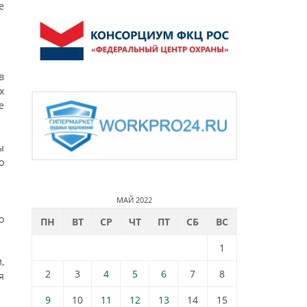
е
в
х
е
ы
о
МАЙ 2022
о
ПН
ВТ
СР
ЧТ
ПТ
СБ
ВС
1
,
2
3
4
5
6
7
8
я
9
10
11
12
13
14
15