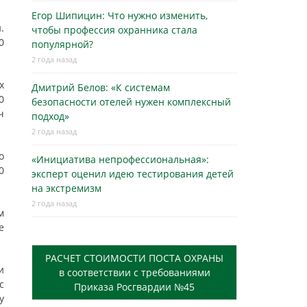
Егор Шипицин: Что нужно изменить,
.
чтобы профессия охранника стала
0
популярной?
2 года назад
х
Дмитрий Белов: «К системам
0
безопасности отелей нужен комплексный
ч
подход»
2 года назад
о
«Инициатива непрофессиональная»:
0
эксперт оценил идею тестирования детей
на экстремизм
2 года назад
м
е
РАСЧЕТ СТОИМОСТИ ПОСТА ОХРАНЫ
и
в соответствии с требованиями
с
Приказа Росгвардии №45
у