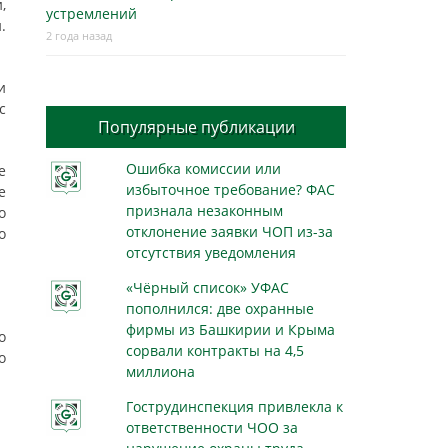
,
устремлений
.
2 года назад
и
с
Популярные публикации
Ошибка комиссии или
е
избыточное требование? ФАС
е
признала незаконным
о
отклонение заявки ЧОП из-за
о
отсутствия уведомления
«Чёрный список» УФАС
пополнился: две охранные
фирмы из Башкирии и Крыма
о
сорвали контракты на 4,5
о
миллиона
Гострудинспекция привлекла к
ответственности ЧОО за