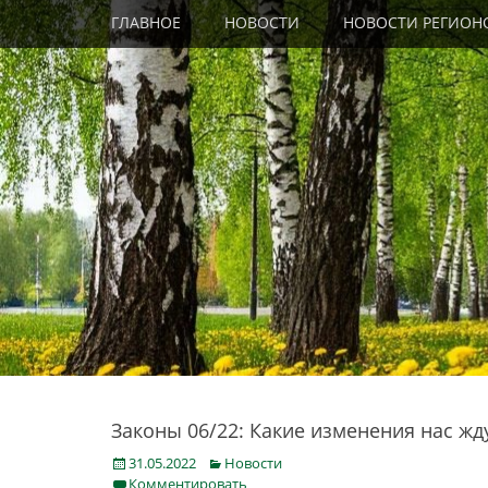
Primary Menu
Skip
ГЛАВНОЕ
НОВОСТИ
НОВОСТИ РЕГИОН
to
content
Законы 06/22: Какие изменения нас жд
Posted
Categories
31.05.2022
Новости
on
Комментировать