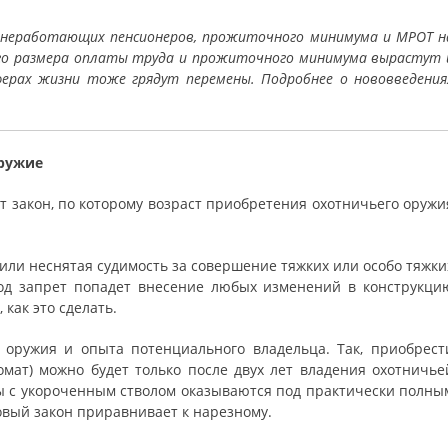
й неработающих пенсионеров, прожиточного минимума и МРОТ н
ого размера оплаты труда и прожиточного минимума вырастут 
ферах жизни тоже грядут перемены. Подробнее о нововведения
оружие
ет закон, по которому возраст приобретения охотничьего оружи
 или неснятая судимость за совершение тяжких или особо тяжки
под запрет попадет внесение любых изменений в конструкци
как это сделать.
 оружия и опыта потенциального владельца. Так, приобрест
омат) можно будет только после двух лет владения охотничье
ны с укороченным стволом оказываются под практически полны
овый закон приравнивает к нарезному.