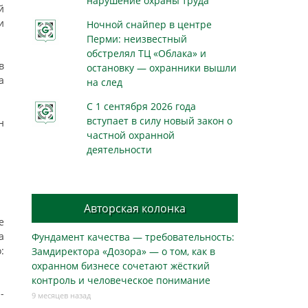
нарушение охраны труда
й
и
Ночной снайпер в центре
Перми: неизвестный
обстрелял ТЦ «Облака» и
в
остановку — охранники вышли
а
на след
С 1 сентября 2026 года
вступает в силу новый закон о
н
частной охранной
деятельности
Авторская колонка
е
а
Фундамент качества — требовательность:
:
Замдиректора «Дозора» — о том, как в
охранном бизнесe сочетают жёсткий
контроль и человеческое понимание
-
9 месяцев назад