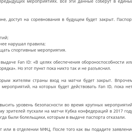
 предыдущих мероприятиях. Все эти данные соберут в едины
не, доступ на соревнования в будущем будет закрыт. Паспор
тий;
анее нарушал правила;
ещать спортивные мероприятия.
 выдаче Fan ID: «В целях обеспечения обороноспособности ил
рядка». Но этот пункт пока никто так и не разъяснил.
орым жителям страны вход на матчи будет закрыт. Впрочем
мероприятий, на которых будет действовать Fan ID, пока нет
овысить уровень безопасности во время крупных мероприятий
ему зрителей пускали на матчи Кубка конфедераций в 2017 году
огда были болельщики, которым в выдаче паспорта отказали.
уг или в отделении МФЦ. После того как вы подадите заявлени