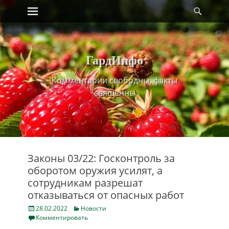
Primary Menu
Найт
Skip
to
content
ГардИнфо
Комментарии свободны, факты
священны
Законы 03/22: Госконтроль за
оборотом оружия усилят, а
сотрудникам разрешат
отказываться от опасных работ
Posted
Categories
28.02.2022
Новости
on
Комментировать