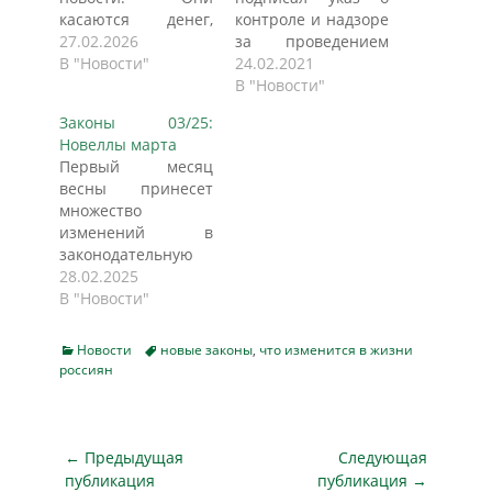
касаются денег,
контроле и надзоре
безопасности и
27.02.2026
за проведением
даже языка, на
В "Новости"
техосмотра
24.02.2021
котором с нами
транспортных
В "Новости"
говорит город.
средств, пишет
Законы 03/25:
Спойлер: в
АвтоПАРК. Вносятся
Новеллы марта
основном в лучшую
изменения в
Первый месяц
сторону.
положение о
весны принесет
Разбираемся по
ГИБДД. Указ
множество
порядку.
добавляет новую
изменений в
Коммуналка:
задачу -
законодательную
платить будем
осуществление
сферу. Так,
28.02.2025
позже, но это не всё
государственного
россияне смогут
В "Новости"
Самое приятное
контроля и надзора
устанавливать
нововведение для
за организацией и
запрет на
тех, у кого зарплата
проведением
Categories
Tags
Новости
новые законы
,
что изменится в жизни
получение
приходит после 10-
россиян
технического
потребительского
го числа.…
осмотра
кредита,
транспортных
подписывать
средств. Кроме
трудовые договоры
Навигация
← Предыдущая
Следующая
того,
электронно, а за
по
публикация
прописывается
публикация →