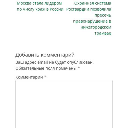
своевременной и
Предыдущая
участие инспекции
Следующая
Москва стала лидером
Охранная система
записям
полной выплатой
в техническом
публикация
публикация
по числу краж в России
Росгвардии позволила
зарплат будут
осмотре
пресечь
следить
автобусов…
правонарушение в
специальные
нижегородском
межведомственные
трамвае
комиссии. Дети
больше не смогут
купить энергетики,
все доходы
Добавить комментарий
иноагентов
Ваш адрес email не будет опубликован.
зачислят на
Обязательные поля помечены
*
специальный
рублевый счет, а
Комментарий
*
медики…