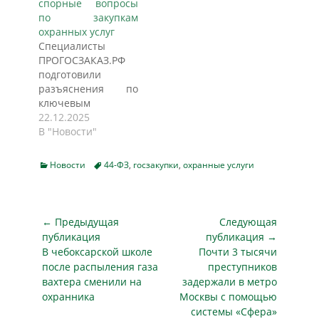
спорные вопросы
28.03.2024
участникам
по закупкам
исполнителю было
закупки, у которых
охранных услуг
отказано в
срок действия
Специалисты
продлении
лицензии истекает
ПРОГОСЗАКАЗ.РФ
лицензии на
до конца периода
подготовили
частную охранную
исполнения
разъяснения по
деятельность,
договора.
ключевым
пишет gkgz.ru.
Заказчику вменены
вопросам закупок
22.12.2025
Контракт
нарушения п.2 ч.1,
охранных услуг:
В "Новости"
необходимо
ч.9 ст.3.2, п.4 ч.10
применение
расторгнуть в
ст.4 Закона №223-
приказа
одностороннем
ФЗ, пишет gkgz.ru
Categories
Tags
Новости
44-ФЗ
,
госзакупки
,
охранные услуги
Росгвардии № 45
порядке или по
со ссылкой на ЭТП…
при закупках у
соглашению
единственного
сторон?…
поставщика,
Навигация
← Предыдущая
Следующая
требования к
по
публикация
публикация →
лицензии с 2025
Предыдущая
Следующая
В чебоксарской школе
Почти 3 тысячи
записям
года, выбор МРОТ
публикация
публикация
после распыления газа
преступников
для расчета НМЦК,
вахтера сменили на
задержали в метро
учет лимитов
охранника
Москвы с помощью
бюджетных
системы «Сфера»
обязательств и