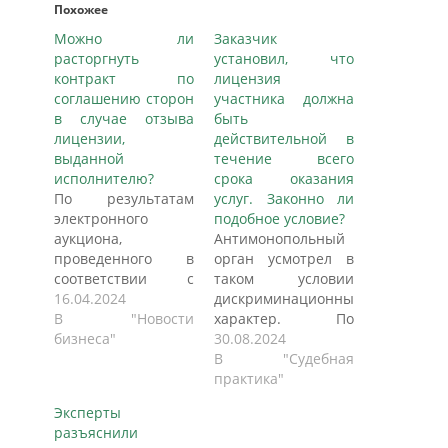
Похожее
Можно ли
Заказчик
расторгнуть
установил, что
контракт по
лицензия
соглашению сторон
участника должна
в случае отзыва
быть
лицензии,
действительной в
выданной
течение всего
исполнителю?
срока оказания
По результатам
услуг. Законно ли
электронного
подобное условие?
аукциона,
Антимонопольный
проведенного в
орган усмотрел в
соответствии с
таком условии
Законом N 44-ФЗ,
16.04.2024
дискриминационный
был заключен
В "Новости
характер. По
контракт на
бизнеса"
мнению ведомства,
30.08.2024
оказание охранных
оно создаёт
В "Судебная
услуг. Срок
необоснованные
практика"
оказания услуг
ограничения
Эксперты
заканчивается в
конкуренции по
разъяснили
марте 2025 года. С
отношению к