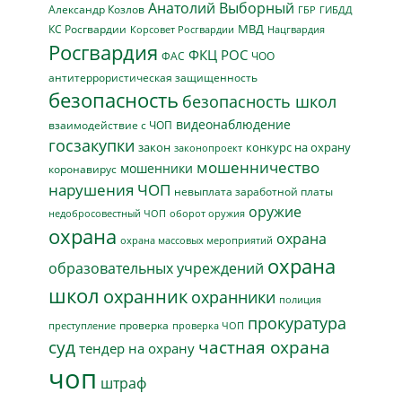
Анатолий Выборный
Александр Козлов
ГБР
ГИБДД
МВД
КС Росгвардии
Нацгвардия
Корсовет Росгвардии
Росгвардия
ФКЦ РОС
ФАС
ЧОО
антитеррористическая защищенность
безопасность
безопасность школ
видеонаблюдение
взаимодействие с ЧОП
госзакупки
закон
конкурс на охрану
законопроект
мошенничество
мошенники
коронавирус
нарушения ЧОП
невыплата заработной платы
оружие
недобросовестный ЧОП
оборот оружия
охрана
охрана
охрана массовых мероприятий
охрана
образовательных учреждений
школ
охранник
охранники
полиция
прокуратура
проверка
преступление
проверка ЧОП
суд
частная охрана
тендер на охрану
чоп
штраф