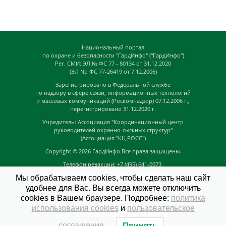
Национальный портал
по охране и безопасности "ГардИнфо" ("ГардИнфо")
Рег. СМИ: ЭЛ № ФС 77 - 80134 от 31.12.2020
(ЭЛ No ФС 77-26419 от 7.12.2006)
Зарегистрировано в Федеральной службе
по надзору в сфере связи, информационных технологий
и массовых коммуникаций (Роскомнадзор) 07.12.2006 г.,
перегистрировано 31.12.2020 г.
Учредитель: Ассоциация "Координационный центр
руководителей охранно-сыскных структур"
(Ассоциация "КЦ РОСС")
Copyright © 2026
ГардИнфо
Все права защищены.
Телефон редакции: +7 (495) 641-0073,
Адрес электронной почты редакции:
Мы обрабатываем cookies, чтобы сделать наш сайт
news@guardinfo.online
удобнее для Вас. Вы всегда можете отключить
Главный редактор: Кузьмин Д.А.
cookies в Вашем браузере. Подробнее:
политика
На сайте могут быть размещены
использования cookies
и
пользовательское
материалы с возрастным ограничением "16+"
соглашение
.
Принять