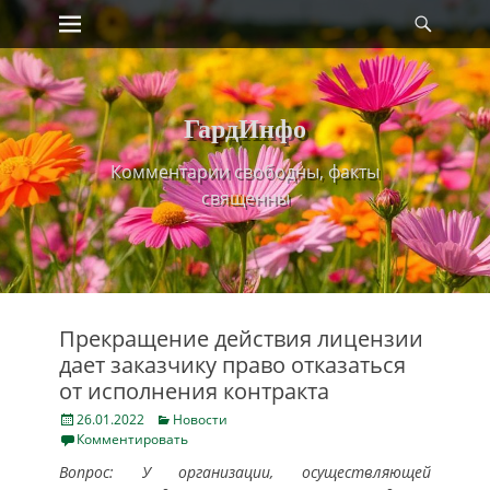
Primary Menu
Найт
Skip
to
content
ГардИнфо
Комментарии свободны, факты
священны
Прекращение действия лицензии
дает заказчику право отказаться
от исполнения контракта
Posted
Categories
26.01.2022
Новости
on
Комментировать
Вопрос: У организации, осуществляющей