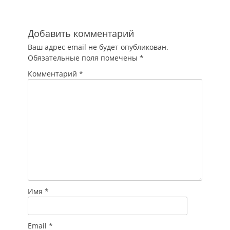
особенности
определения цены
при пультовой
Добавить комментарий
охране. Вопрос №
Ваш адрес email не будет опубликован.
1: Мы заключаем
Обязательные поля помечены
*
контракты на
охрану…
Комментарий
*
Имя
*
Email
*