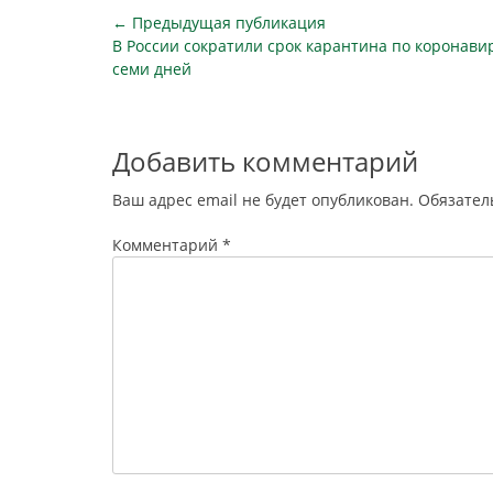
Москве в июле, все заболевшие…
Навигация
← Предыдущая публикация
Предыдущая
В России сократили срок карантина по коронавир
по
публикация
семи дней
записям
Добавить комментарий
Ваш адрес email не будет опубликован.
Обязател
Комментарий
*