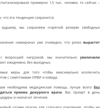
спитализировали примерно 1,5 тыс. человек, то сейчас –
 что эта тенденция сохранится.
 худшему, мы сохраняем «горячий резерв» свободных
ранения «омикрона» уже очевидно, что резко
вырастет
 с возросшей нагрузкой, мы значительно
увеличили
тают ежедневно, без выходных.
имые меры для того чтобы максимально исключить
тов с симптомами ОРВИ и ковида.
вам необходима медицинская помощь, лучше всего
без
аться приема дежурного врача
. Вас примут в день
цедуры и назначат лечение.
о новый штамм опасен для старшего поколения. Чтобы не