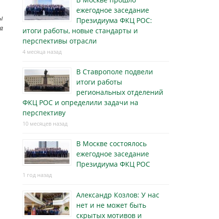
ежегодное заседание
ы
Президиума ФКЦ РОС:
я
итоги работы, новые стандарты и
перспективы отрасли
4 месяца назад
В Ставрополе подвели
итоги работы
региональных отделений
ФКЦ РОС и определили задачи на
перспективу
10 месяцев назад
В Москве состоялось
ежегодное заседание
Президиума ФКЦ РОС
1 год назад
Александр Козлов: У нас
нет и не может быть
скрытых мотивов и