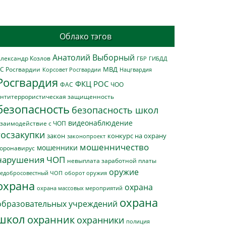
Облако тэгов
Анатолий Выборный
лександр Козлов
ГБР
ГИБДД
МВД
С Росгвардии
Нацгвардия
Корсовет Росгвардии
Росгвардия
ФКЦ РОС
ФАС
ЧОО
нтитеррористическая защищенность
безопасность
безопасность школ
видеонаблюдение
заимодействие с ЧОП
госзакупки
закон
конкурс на охрану
законопроект
мошенничество
мошенники
оронавирус
нарушения ЧОП
невыплата заработной платы
оружие
едобросовестный ЧОП
оборот оружия
охрана
охрана
охрана массовых мероприятий
охрана
образовательных учреждений
школ
охранник
охранники
полиция