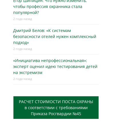
Егор Шипицин: Что нужно изменить,
чтобы профессия охранника стала
популярной?
2 года назад
Дмитрий Белов: «К системам
безопасности отелей нужен комплексный
подход»
2 года назад
«Инициатива непрофессиональная»:
эксперт оценил идею тестирования детей
на экстремизм
2 года назад
РАСЧЕТ СТОИМОСТИ ПОСТА ОХРАНЫ
в соответствии с требованиями
Приказа Росгвардии №45