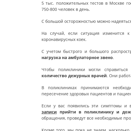
5 тыс. положительных тестов в Москве го
750-800 человек в день.
С большой осторожностью можно надеяться,
На случай, если ситуация изменится к
коронавирусных коек.
С учетом быстрого и большого распрост
нагрузка на амбулаторное звено
.
Чтобы поликлиники могли справиться
количество дежурных врачей
. Они рабо
В поликлиниках принимаются необход
пересечение здоровых пациентов и пациен
Если у вас появились эти симптомы и 
записи
прийти в поликлинику и дожд
обращения, проведут все необходимые про
Кроме того, мы пока не знаем, наскольк