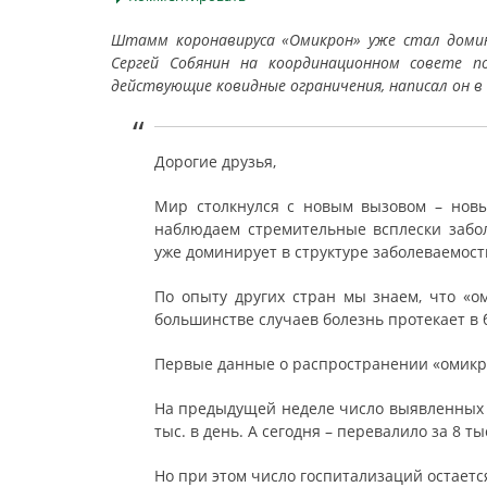
Штамм коронавируса «Омикрон» уже стал домин
Сергей Собянин на координационном совете п
действующие ковидные ограничения, написал он в
Дорогие друзья,
Мир столкнулся с новым вызовом – нов
наблюдаем стремительные всплески забол
уже доминирует в структуре заболеваемост
По опыту других стран мы знаем, что «о
большинстве случаев болезнь протекает в 
Первые данные о распространении «омикр
На предыдущей неделе число выявленных сл
тыс. в день. А сегодня – перевалило за 8 ты
Но при этом число госпитализаций остаетс