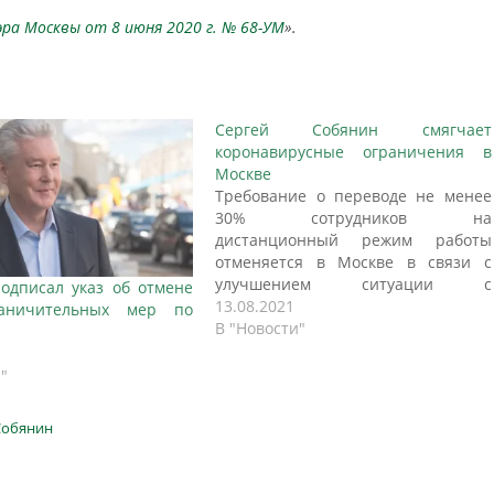
эра Москвы от 8 июня 2020 г. № 68-УМ
».
Сергей Собянин смягчает
коронавирусные ограничения в
Москве
Требование о переводе не менее
30% сотрудников на
дистанционный режим работы
отменяется в Москве в связи с
улучшением ситуации с
одписал указ об отмене
коронавирусом, заявил в своем
13.08.2021
аничительных мер по
блоге мэр города Сергей Собянин.
В "Новости"
Друзья, Благодаря массовой
вакцинации и другим
"
профилактическим мерам
пандемия продолжает отступать.
Собянин
Число новых госпитализаций
уменьшилось более чем в 2 раза по
сравнению с…