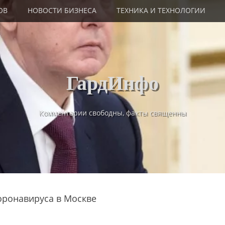
ОВ
НОВОСТИ БИЗНЕСА
ТЕХНИКА И ТЕХНОЛОГИИ
ГардИнфо
Комментарии свободны, факты священны
оронавируса в Москве