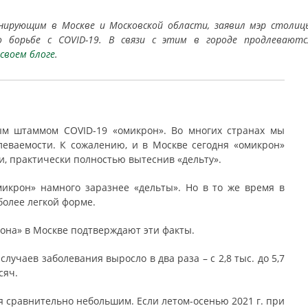
ирующим в Москве и Московской области, заявил мэр столиц
о борьбе с COVID-19. В связи с этим в городе продлеваютс
своем блоге
.
ым штаммом COVID-19 «омикрон». Во многих странах мы
еваемости. К сожалению, и в Москве сегодня «омикрон»
и, практически полностью вытеснив «дельту».
микрон» намного заразнее «дельты». Но в то же время в
более легкой форме.
она» в Москве подтверждают эти факты.
учаев заболевания выросло в два раза – с 2,8 тыс. до 5,7
сяч.
я сравнительно небольшим. Если летом-осенью 2021 г. при