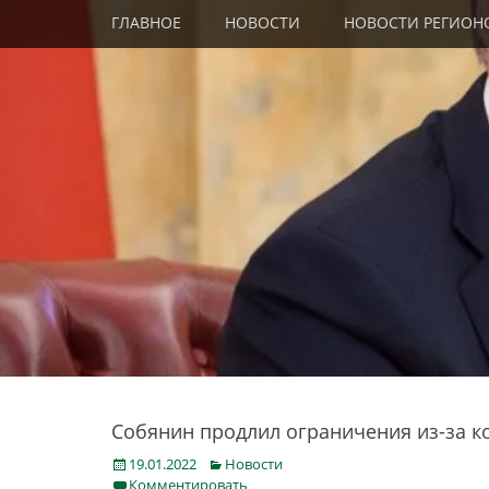
Primary Menu
Skip
ГЛАВНОЕ
НОВОСТИ
НОВОСТИ РЕГИОН
to
content
Собянин продлил ограничения из-за к
Posted
Categories
19.01.2022
Новости
on
Комментировать