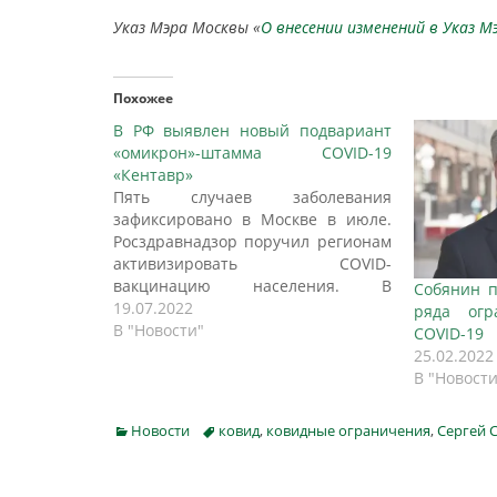
Указ Мэра Москвы «
О внесении изменений в Указ М
Похожее
В РФ выявлен новый подвариант
«омикрон»-штамма COVID-19
«Кентавр»
Пять случаев заболевания
зафиксировано в Москве в июле.
Росздравнадзор поручил регионам
активизировать COVID-
вакцинацию населения. В
Собянин п
ведомстве также заявили о
19.07.2022
ряда огр
необходимости восстановить
В "Новости"
COVID-19
работу штабов по профилактике
25.02.2022
коронавируса, пишет ИНТЕРФАКС.
В "Новости
В Роспотребнадзоре сообщили об
обнаружении в России нового
Categories
Tags
Новости
ковид
,
ковидные ограничения
,
Сергей 
подварианта "омикрон"-штамма
коронавируса "Кентавр", пять
случаев заболевания выявлено в