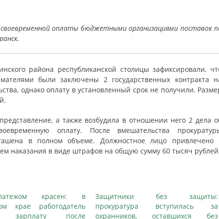
 своевременной оплаты бюджетными организациями поставок п
ранск.
инского района республиканской столицы зафиксировали, чт
ателями были заключены 2 государственных контракта н
ьства, однако оплату в установленный срок не получили. Разме
й.
редставление, а также возбудила в отношении него 2 дела о
воевременную оплату. После вмешательства прокуратур
гашена в полном объеме. Должностное лицо привлечено 
ем наказания в виде штрафов на общую сумму 60 тысяч рублей
латежом красен: в
Защитники без защиты:
ком крае работодатель
прокуратура вступилась за
ил зарплату после
охранников, оставшихся без