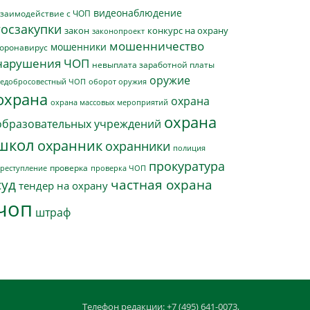
видеонаблюдение
заимодействие с ЧОП
госзакупки
закон
конкурс на охрану
законопроект
мошенничество
мошенники
оронавирус
нарушения ЧОП
невыплата заработной платы
оружие
едобросовестный ЧОП
оборот оружия
охрана
охрана
охрана массовых мероприятий
охрана
образовательных учреждений
школ
охранник
охранники
полиция
прокуратура
проверка
реступление
проверка ЧОП
суд
частная охрана
тендер на охрану
чоп
штраф
Телефон редакции: +7 (495) 641-0073,