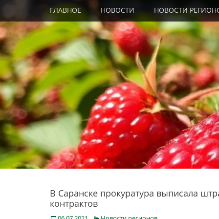
Primary Menu
Skip
ГЛАВНОЕ
НОВОСТИ
НОВОСТИ РЕГИОН
to
content
В Саранске прокуратура выписала штр
контрактов
Posted
Categories
06.07.2021
Новости регионов