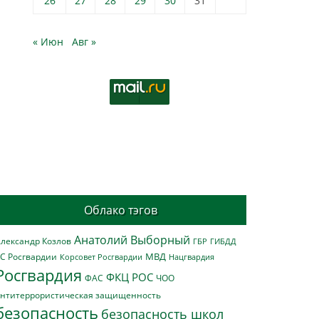
26
27
28
29
30
31
« Июн
Авг »
Облако тэгов
Анатолий Выборный
лександр Козлов
ГБР
ГИБДД
МВД
С Росгвардии
Нацгвардия
Корсовет Росгвардии
Росгвардия
ФКЦ РОС
ФАС
ЧОО
нтитеррористическая защищенность
безопасность
безопасность школ