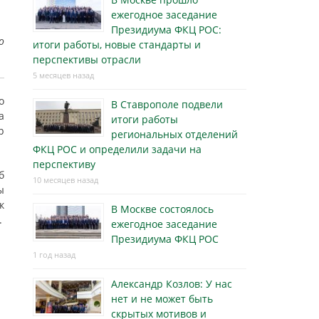
ежегодное заседание
Президиума ФКЦ РОС:
о
итоги работы, новые стандарты и
перспективы отрасли
5 месяцев назад
о
В Ставрополе подвели
а
итоги работы
р
региональных отделений
ФКЦ РОС и определили задачи на
перспективу
б
10 месяцев назад
ы
к
В Москве состоялось
.
ежегодное заседание
Президиума ФКЦ РОС
1 год назад
Александр Козлов: У нас
нет и не может быть
скрытых мотивов и