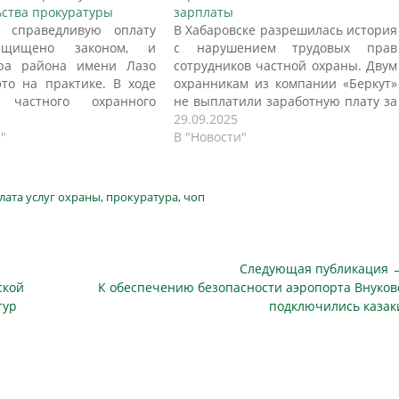
ства прокуратуры
зарплаты
 справедливую оплату
В Хабаровске разрешилась история
ащищено законом, и
с нарушением трудовых прав
ура района имени Лазо
сотрудников частной охраны. Двум
это на практике. В ходе
охранникам из компании «Беркут»
 частного охранного
не выплатили заработную плату за
тия вскрылось грубое
июнь 2025 года, и лишь
29.09.2025
ение трудового
"
вмешательство прокуратуры
В "Новости"
тельства. Два месяца
Центрального района помогло
ия превратились в
восстановить справедливость.
ый сюрприз для двух
Общая сумма долга перед
лата услуг охраны
,
прокуратура
,
чоп
иков предприятия.
сотрудниками, чья работа
ция не выплатила им
изначально связана с
за январь и февраль 2025
обеспечением безопасности,
опив…
составила 65 тысяч рублей.
Следующая публикация 
Поводом…
Следующая
ской
К обеспечению безопасности аэропорта Внуков
публикация
тур
подключились казак