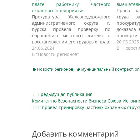
плате работнику частного
вмешатель
охранного предприятия
Право на
Прокуратура Железнодорожного
труда з
административного округа г.
прокурат
Курска провела проверку по
доказала 
обращению местного жителя о
проверки
восстановлении его трудовых прав.
предприя
26.06.2025
Установлено, что мужчина с июля
24.06.2024
наруш
В "Новости
по сентябрь 2023 года работал в
В "Новости регионов"
законода
частном охранном предприятии
ожидан
города Курска. При этом трудовые
неприятн
Categories
Tags
Новости регионов
муниципальный контракт
,
оп
отношения надлежащим образом
работн
оформлены не были. Работодатель
Организа
трудовой договор с ним не
зарплату 
заключил, приказ…
года, нак
Навигация
← Предыдущая публикация
Предыдущая
Комитет по безопасности бизнеса Союза Истрин
по
публикация
ТПП провел тренировку частных охранных струк
записям
Добавить комментарий