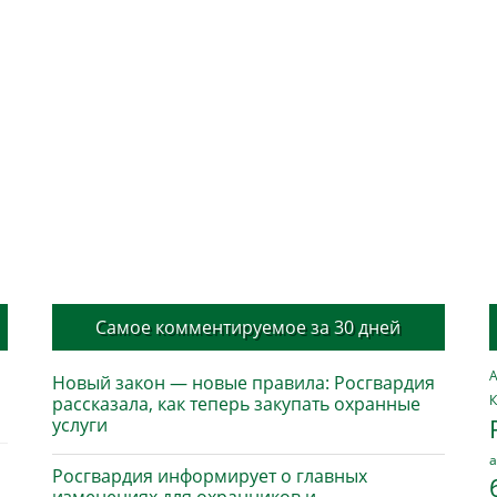
Самое комментируемое за 30 дней
А
Новый закон — новые правила: Росгвардия
К
рассказала, как теперь закупать охранные
услуги
а
Росгвардия информирует о главных