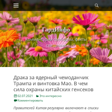
Primary Menu
Найт
Skip
to
content
ГардИнфо
Комментарии свободны, факты
священны
Драка за ядерный чемоданчик
Трампа и винтовка Мао. В чем
сила охраны китайских генсеков
Posted
Categories
02.07.2021
Это интересно
on
Комментировать
Правителей Китая регулярно включают в списки