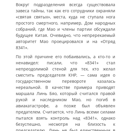
Вокруг подразделения всегда существовала
завеса тайны, так как его сотрудники охраняли
«святая святых», места, куда не ступала нога
простого смертного, например, Дом народных
собраний, где Мао и члены партии обсуждали
будущее Китая. Очевидно, что непререкаемый
авторитет Мао проецировался и на «Отряд
8341».
По этой причине его побаивались, а кто-то и
ненавидел: писали, что «8341» стал
непреодолимой стеной для тех, кто желал
сместить председателя КНР, — сама идея о
государственном перевороте казалась
нереальной. В качестве примера приводят
маршала Линь Бяо, который считался правой
рукой и наследником Мао, но погиб в
авиакатастрофе, а позже был объявлен
предателем. Считается, что Линь всеми силами
пытался взять контроль над «8341», однако
безуспешно, несмотря на близость к
председателю. Линь не был единственным в