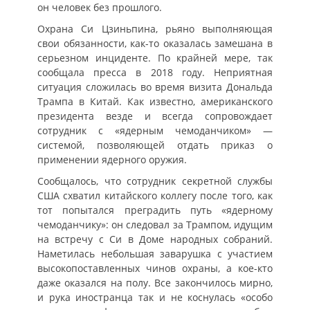
он человек без прошлого.
Охрана Си Цзиньпина, рьяно выполняющая
свои обязанности, как-то оказалась замешана в
серьезном инциденте. По крайней мере, так
сообщала пресса в 2018 году. Неприятная
ситуация сложилась во время визита Дональда
Трампа в Китай. Как известно, американского
президента везде и всегда сопровождает
сотрудник с «ядерным чемоданчиком» —
системой, позволяющей отдать приказ о
применении ядерного оружия.
Сообщалось, что сотрудник секретной службы
США схватил китайского коллегу после того, как
тот попытался преградить путь «ядерному
чемоданчику»: он следовал за Трампом, идущим
на встречу с Си в Доме народных собраний.
Наметилась небольшая заварушка с участием
высокопоставленных чинов охраны, а кое-кто
даже оказался на полу. Все закончилось мирно,
и рука иностранца так и не коснулась «особо