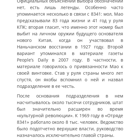
Официальных объяснений выбора обозначений
нет, есть лишь легенды. Особенно часто
упоминается несколько в связи с 8341: мол, Мао
предсказывали 83 года жизни и 41 год у руля
КПК; вторая гласит, что именно этот номер был
выбит на личном оружии будущего основателя
нового Китая, когда он участвовал в
Наньчанском восстании в 1927 году. Второй
вариант упоминался в материале газеты
People’s Daily в 2007 году. В частности, в
материале говорилось о привязанности Мао к
своей винтовке. Став у руля страны много лет
спустя, он якобы вспомнил о ней и назвал
подразделение в ее честь.
После основания подразделения в нем
насчитывалось около тысячи сотрудников, штат
был значительно расширен во время
«культурной революции». К 1969 году в «Отряде
8341» работало около 8 тыс. человек. Ведомство
было подотчетно верхушке власти, руководство
назначалось исключительно главой страны.