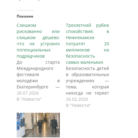
Похожее
Слишком
Трехлетний рубеж
рискованно или
спокойствия: в
слишком дёшево:
Нижнекамске
что не устроило
потратят 20
потенциальных
миллионов на
подрядчиков
безопасность
До старта
самых маленьких
Международного
Безопасность детей
фестиваля
в образовательных
молодёжи в
учреждениях —
Екатеринбурге —
тема, которая
полтора месяца.
28.07.2026
никогда не теряет
Ожидаются гости
В "Новости"
своей остроты.
26.02.2026
из 190 стран, 10
Особенно когда
В "Новости"
тысяч участников,
речь идет о самых
десятки объектов
маленьких
по всему городу. Но
горожанах, которые
безопасность
проводят время в
главных площадок
детских садах. В