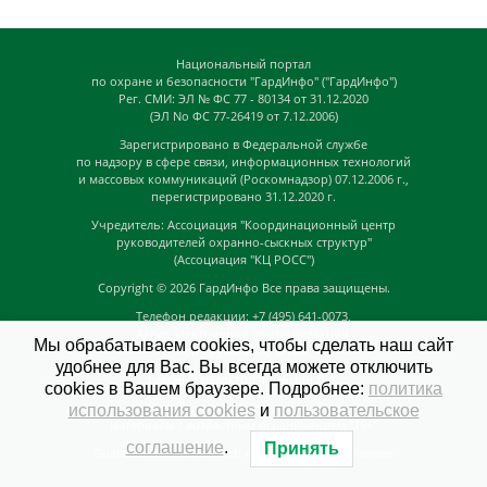
Национальный портал
по охране и безопасности "ГардИнфо" ("ГардИнфо")
Рег. СМИ: ЭЛ № ФС 77 - 80134 от 31.12.2020
(ЭЛ No ФС 77-26419 от 7.12.2006)
Зарегистрировано в Федеральной службе
по надзору в сфере связи, информационных технологий
и массовых коммуникаций (Роскомнадзор) 07.12.2006 г.,
перегистрировано 31.12.2020 г.
Учредитель: Ассоциация "Координационный центр
руководителей охранно-сыскных структур"
(Ассоциация "КЦ РОСС")
Copyright © 2026
ГардИнфо
Все права защищены.
Телефон редакции: +7 (495) 641-0073,
Адрес электронной почты редакции:
Мы обрабатываем cookies, чтобы сделать наш сайт
news@guardinfo.online
удобнее для Вас. Вы всегда можете отключить
Главный редактор: Кузьмин Д.А.
cookies в Вашем браузере. Подробнее:
политика
На сайте могут быть размещены
использования cookies
и
пользовательское
материалы с возрастным ограничением "16+"
соглашение
.
Принять
GuardInfo based on Catch Adaptive by
Catch Themes