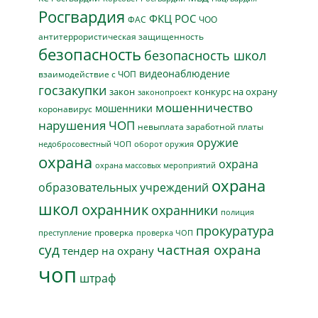
Росгвардия
ФКЦ РОС
ФАС
ЧОО
антитеррористическая защищенность
безопасность
безопасность школ
видеонаблюдение
взаимодействие с ЧОП
госзакупки
закон
конкурс на охрану
законопроект
мошенничество
мошенники
коронавирус
нарушения ЧОП
невыплата заработной платы
оружие
недобросовестный ЧОП
оборот оружия
охрана
охрана
охрана массовых мероприятий
охрана
образовательных учреждений
школ
охранник
охранники
полиция
прокуратура
проверка
преступление
проверка ЧОП
суд
частная охрана
тендер на охрану
чоп
штраф