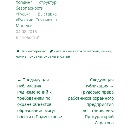
Холдинг структур
пока под вопросом:
Нижнекамске
безопасности
аукцион на охрану
решили подойти к
«Русь»: Выставка
«Екатеринбург-
этому вопросу с
«Русские Святые» в
Экспо» и кампуса
дальним прицелом
Манеже
УрФУ провалился.
и солидным
04.08.2016
Заказчик был готов
бюджетом: на
В "Новости"
заплатить 91,4
официальном сайте
миллиона рублей,
госзакупок
но заявок не
появилась
Categories
Tags
Это интересно
китайские телохранители
,
личка
,
поступило ни…
личная охрана
,
охрана в Китае
информация о
старте тендера на…
Навигация
← Предыдущая
Следующая
по
публикация
публикация →
Предыдущая
Следующая
Ряд изменений к
Трудовые права
записям
публикация
публикация
требованиям по
работников охранного
охране объектов
предприятия
образования могут
восстановлены
ввести в Подмосковье
Прокураторой
Саратова