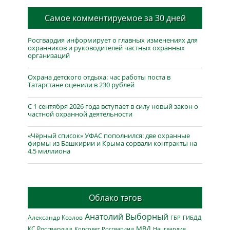
Самое комментируемое за 30 дней
Росгвардия информирует о главных изменениях для
охранников и руководителей частных охранных
организаций
Охрана детского отдыха: час работы поста в
Татарстане оценили в 230 рублей
С 1 сентября 2026 года вступает в силу новый закон о
частной охранной деятельности
«Чёрный список» УФАС пополнился: две охранные
фирмы из Башкирии и Крыма сорвали контракты на
4,5 миллиона
Облако тэгов
Анатолий Выборный
Александр Козлов
ГБР
ГИБДД
МВД
КС Росгвардии
Нацгвардия
Корсовет Росгвардии