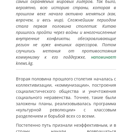
самых охраняемых мировых лидеров. Так было,
вероятно, всю историю страны, которая в
прошлом веке начала активно меняться (как,
впрочем, и весь мир). Сложнейшим периодом
стала первая половина столетия: Китаю
пришлось пройти через войны и многочисленные
внутренние конфликты, обескровливающие
регион не хуже внешних агрессоров. Потом
случились метания от противостояния
коммунизму к его поддержке,
напоминает
knews.kg.
Вторая половина прошлого столетия началась с
коллективизации, «коммунизации», построения
социалистического общества и уничтожения
социального неравенства. Точнее, такие были
заложены планы, реализовывалась программа
«культурной революции» с классовым
разделением и борьбой всех со всеми.
Постепенно путь признали неэффективным, и в
страну начали возвращаться