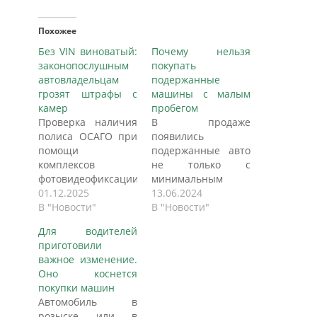
Похожее
Без VIN виноватый:
Почему нельзя
законопослушным
покупать
автовладельцам
подержанные
грозят штрафы с
машины с малым
камер
пробегом
Проверка наличия
В продаже
полиса ОСАГО при
появились
помощи
подержанные авто
комплексов
не только с
фотовидеофиксации
минимальным
нарушений ПДД
01.12.2025
пробегом, но и по
13.06.2024
грозит массовой
В "Новости"
минимальной цене.
В "Новости"
рассылкой штрафов
Однако низкая
Для водителей
законопослушным
стоимость в
приготовили
водителям. Под
сочетании с
важное изменение.
ударом могут
небольшим
Оно коснется
оказаться
пробегом - явный
покупки машин
миллионы
признак проблем с
Автомобиль в
автомобилистов,
автомобилем,
розыске или в