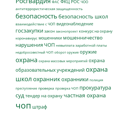
Росгвардия
ФКЦ РОС
ФАС
ЧОО
антитеррористическая защищенность
безопасность
безопасность школ
видеонаблюдение
взаимодействие с ЧОП
госзакупки
закон
конкурс на охрану
законопроект
мошенничество
мошенники
коронавирус
нарушения ЧОП
невыплата заработной платы
оружие
недобросовестный ЧОП
оборот оружия
охрана
охрана
охрана массовых мероприятий
охрана
образовательных учреждений
школ
охранник
охранники
полиция
прокуратура
проверка
преступление
проверка ЧОП
суд
частная охрана
тендер на охрану
чоп
штраф