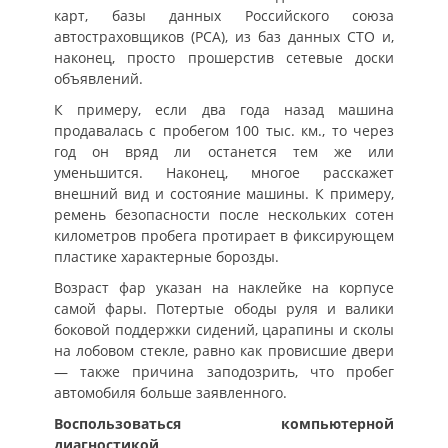
карт, базы данных Российского союза
автостраховщиков (РСА), из баз данных СТО и,
наконец, просто прошерстив сетевые доски
объявлений.
К примеру, если два года назад машина
продавалась с пробегом 100 тыс. км., то через
год он вряд ли останется тем же или
уменьшится. Наконец, многое расскажет
внешний вид и состояние машины. К примеру,
ремень безопасности после нескольких сотен
километров пробега протирает в фиксирующем
пластике характерные борозды.
Возраст фар указан на наклейке на корпусе
самой фары. Потертые ободы руля и валики
боковой поддержки сидений, царапины и сколы
на лобовом стекле, равно как провисшие двери
— также причина заподозрить, что пробег
автомобиля больше заявленного.
Воспользоваться компьютерной
диагностикой