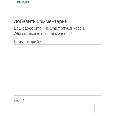
Покидов
Рассказываем, что
изменилось в
законе. Какие
поправки…
Добавить комментарий
Ваш адрес email не будет опубликован.
Обязательные поля помечены
*
Комментарий
*
Имя
*