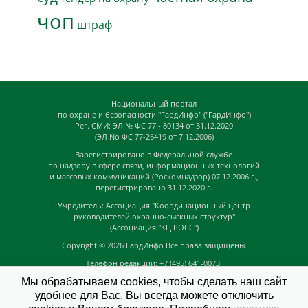
чоп
штраф
Национальный портал
по охране и безопасности "ГардИнфо" ("ГардИнфо")
Рег. СМИ: ЭЛ № ФС 77 - 80134 от 31.12.2020
(ЭЛ No ФС 77-26419 от 7.12.2006)
Зарегистрировано в Федеральной службе
по надзору в сфере связи, информационных технологий
и массовых коммуникаций (Роскомнадзор) 07.12.2006 г.,
перегистрировано 31.12.2020 г.
Учредитель: Ассоциация "Координационный центр
руководителей охранно-сыскных структур"
(Ассоциация "КЦ РОСС")
Copyright © 2026
ГардИнфо
Все права защищены.
Телефон редакции: +7 (495) 641-0073,
Адрес электронной почты редакции:
Мы обрабатываем cookies, чтобы сделать наш сайт
news@guardinfo.online
удобнее для Вас. Вы всегда можете отключить
Главный редактор: Кузьмин Д.А.