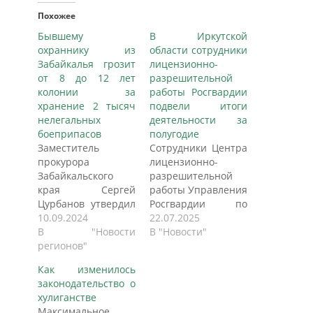
Похожее
Бывшему
В Иркутской
охраннику из
области сотрудники
Забайкалья грозит
лицензионно-
от 8 до 12 лет
разрешительной
колонии за
работы Росгвардии
хранение 2 тысяч
подвели итоги
нелегальных
деятельности за
боеприпасов
полугодие
Заместитель
Сотрудники Центра
прокурора
лицензионно-
Забайкальского
разрешительной
края Сергей
работы Управления
Цурбанов утвердил
Росгвардии по
обвинительное
10.09.2024
Иркутской области
22.07.2025
заключение по
В "Новости
подвели итоги
В "Новости"
уголовному делу в
регионов"
деятельности
отношении двух
подразделения за 6
Как изменилось
жителей Иркутской
месяцев 2025 года.
законодательство о
области и города
В рамках
хулиганстве
Читы. Они
осуществления
Максимальное