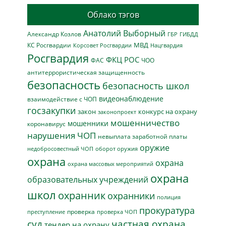
Облако тэгов
Анатолий Выборный
Александр Козлов
ГБР
ГИБДД
МВД
КС Росгвардии
Нацгвардия
Корсовет Росгвардии
Росгвардия
ФКЦ РОС
ФАС
ЧОО
антитеррористическая защищенность
безопасность
безопасность школ
видеонаблюдение
взаимодействие с ЧОП
госзакупки
закон
конкурс на охрану
законопроект
мошенничество
мошенники
коронавирус
нарушения ЧОП
невыплата заработной платы
оружие
недобросовестный ЧОП
оборот оружия
охрана
охрана
охрана массовых мероприятий
охрана
образовательных учреждений
школ
охранник
охранники
полиция
прокуратура
проверка
преступление
проверка ЧОП
суд
частная охрана
тендер на охрану