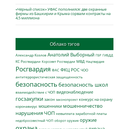
«Чёрный список» УФАС пополнился: две охранные
фирмы из Башкирии и Крыма сорвали контракты на
4,5 миллиона
Облако тэгов
Анатолий Выборный
Александр Козлов
ГБР
ГИБДД
МВД
КС Росгвардии
Нацгвардия
Корсовет Росгвардии
Росгвардия
ФКЦ РОС
ФАС
ЧОО
антитеррористическая защищенность
безопасность
безопасность школ
видеонаблюдение
взаимодействие с ЧОП
госзакупки
закон
конкурс на охрану
законопроект
мошенничество
мошенники
коронавирус
нарушения ЧОП
невыплата заработной платы
оружие
недобросовестный ЧОП
оборот оружия
охрана
охрана