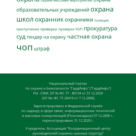
охрана массовых мероприятий
охрана
образовательных учреждений
школ
охранник
охранники
полиция
прокуратура
проверка
преступление
проверка ЧОП
суд
частная охрана
тендер на охрану
чоп
штраф
Национальный портал
по охране и безопасности "ГардИнфо" ("ГардИнфо")
Рег. СМИ: ЭЛ № ФС 77 - 80134 от 31.12.2020
(ЭЛ No ФС 77-26419 от 7.12.2006)
Зарегистрировано в Федеральной службе
по надзору в сфере связи, информационных технологий
и массовых коммуникаций (Роскомнадзор) 07.12.2006 г.,
перегистрировано 31.12.2020 г.
Учредитель: Ассоциация "Координационный центр
руководителей охранно-сыскных структур"