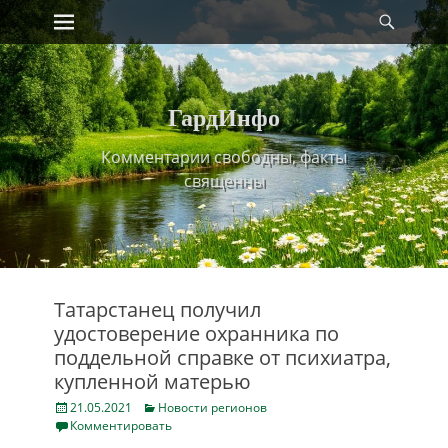
Primary Menu
Найт
Skip
to
content
ГардИнфо
Комментарии свободны, факты
священны
Татарстанец получил
удостоверение охранника по
поддельной справке от психиатра,
купленной матерью
Posted
Categories
21.05.2021
Новости регионов
on
Комментировать