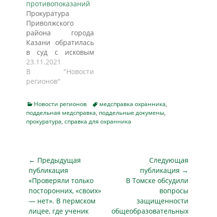
противопоказаний
удостоверение
выявлены
Прокуратура
частного
обстоятельства,
Приволжского
охранника. Однако
ставящие под
района города
с 2023 года
угрозу жизнь и
Казани обратилась
мужчина поставлен
здоровье
в суд с исковым
на учет у врача-
неопределенного
заявлением об
23.11.2021
психиатра с
круга лиц, а именно
аннулировании
В "Новости
диагнозом,
установлено, что
удостоверения
регионов"
входящим в
административный
частного
перечень
ответчик состоит
охранника.
заболеваний, при…
на учете в УФСВНГ
Categories
Tags
Новости регионов
медсправка охранника
,
Установлено, что
поддельная медсправка
,
поддельные докумены
РФ но
,
58-летний местный
прокуратура
,
справка для охранника
Нижегородской
житель имеет
области отделение
удостоверение
ЛРР по…
частного
Навигация
охранника. Однако
← Предыдущая
Следующая
с 2021 года он
по
публикация
публикация →
находится на
Предыдущая
Следующая
«Проверяли только
В Томске обсудили
записям
диспансерном
публикация
публикация
посторонних, «своих»
вопросы
наблюдении у
— нет». В пермском
защищенности
врача-психиатра с
лицее, где ученик
общеобразовательных
диагнозом,