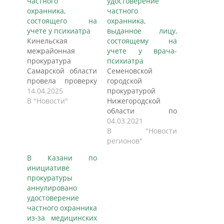
частного
удостоверение
охранника,
частного
состоящего на
охранника,
учете у психиатра
выданное лицу,
Кинельская
состоящему на
межрайонная
учете у врача-
прокуратура
психиатра
Самарской области
Семеновской
провела проверку
городской
соблюдения
14.04.2025
прокуратурой
законодательства в
В "Новости"
Нижегородской
сфере частной
области по
охранной
поручению
04.03.2021
деятельности,
прокуратуры
В "Новости
сообщили в пресс-
Нижегородской
регионов"
службе
области проведена
В Казани по
прокуратуры
проверка
инициативе
Самарской области.
соблюдения
прокуратуры
Установлено, что
требований
аннулировано
58-летний житель
действующего
удостоверение
Кинельского
законодательства в
частного охранника
района в 2022 году
сфере оборота
из-за медицинских
получил
оружия. Проверкой