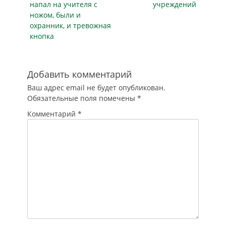
напал на учителя с
учреждений
входящим в
ножом, были и
перечень
охранник, и тревожная
заболеваний, при
кнопка
которых
противопоказано
осуществление
частной охранной
Добавить комментарий
деятельности. Во…
Ваш адрес email не будет опубликован.
Обязательные поля помечены
*
Комментарий
*