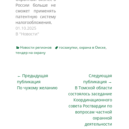
обеспечению
объекты
России больше не
пропускного
необходимо с 1
сможет применять
режима.
сентября по 7 июля
патентную систему
Примечательно,
2025 года. Также
налогообложения,
что начальная
охранники будут
заменяющую собой
01.10.2025
(максимальная)
следить за
несколько налогов
В "Новости"
цена контракта
внутридворовой
и не требующую
рассчитанная в
территорией,
подачи отчетности
соответствии с
ограниченной
Categories
Tags
Новости регионов
госзакупки
,
охрана в Омске
,
в инспекцию. О
Приказом № 45
тендер на охрану
зданиями учебного
соответствующем
Росгвардии
корпуса…
запрете со ссылкой
составила 22 530
на подписанный
704,45 руб. Однако
президентом РФ
Навигация
← Предыдущая
Следующая
заказчик посчитал,
Владимиром
по
что на…
публикация
публикация →
Путиным закон
Предыдущая
Следующая
По чужому желанию
В Томской области
записям
пишет lenta.ru со
публикация
публикация
состоялось заседание
ссылкой на ТАСС.
Координационного
Патентная система
совета Росгвардии по
действует для
вопросам частной
индивидуальных
охранной
предпринимателей,
деятельности
напоминает