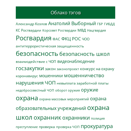
Облако тэгов
Анатолий Выборный
Александр Козлов
ГБР
ГИБДД
МВД
КС Росгвардии
Нацгвардия
Корсовет Росгвардии
Росгвардия
ФКЦ РОС
ФАС
ЧОО
антитеррористическая защищенность
безопасность
безопасность школ
видеонаблюдение
взаимодействие с ЧОП
госзакупки
закон
конкурс на охрану
законопроект
мошенничество
мошенники
коронавирус
нарушения ЧОП
невыплата заработной платы
оружие
недобросовестный ЧОП
оборот оружия
охрана
охрана
охрана массовых мероприятий
охрана
образовательных учреждений
школ
охранник
охранники
полиция
прокуратура
проверка
преступление
проверка ЧОП