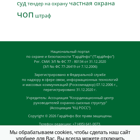
суд
частная охрана
тендер на охрану
чоп
штраф
Национальный портал
по охране и безопасности "ГардИнфо" ("ГардИнфо")
Рег. СМИ: ЭЛ № ФС 77 - 80134 от 31.12.2020
(ЭЛ No ФС 77-26419 от 7.12.2006)
Зарегистрировано в Федеральной службе
по надзору в сфере связи, информационных технологий
и массовых коммуникаций (Роскомнадзор) 07.12.2006 г.,
перегистрировано 31.12.2020 г.
Учредитель: Ассоциация "Координационный центр
руководителей охранно-сыскных структур"
(Ассоциация "КЦ РОСС")
Copyright © 2026
ГардИнфо
Все права защищены.
Телефон редакции: +7 (495) 641-0073,
Адрес электронной почты редакции:
Мы обрабатываем cookies, чтобы сделать наш сайт
news@guardinfo.online
удобнее для Вас. Вы всегда можете отключить