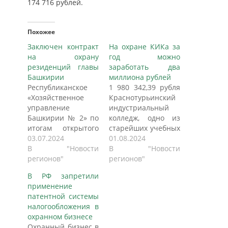
174 716 рублей.
Похожее
Заключен контракт
На охране КИКа за
на охрану
год можно
резиденций главы
заработать два
Башкирии
миллиона рублей
Республиканское
1 980 342,39 рубля
«Хозяйственное
Краснотурьинский
управление
индустриальный
Башкирии № 2» по
колледж, одно из
итогам открытого
старейших учебных
электронного
03.07.2024
заведений города,
01.08.2024
конкурса подписало
В "Новости
выделяет на охрану
В "Новости
контракт на
регионов"
двух общежитий и
регионов"
оказание услуг
учебного корпуса.
В РФ запретили
охраны объектов
Об этом
применение
недвижимости,
сообщается на
патентной системы
имущества,
сайте
налогообложения в
прилегающей
государственных
охранном бизнесе
территории и
закупок. Охранять
Охранный бизнес в