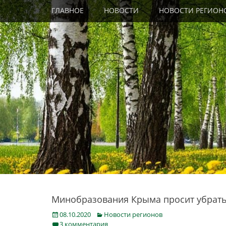
Primary Menu
Skip
ГЛАВНОЕ
НОВОСТИ
НОВОСТИ РЕГИОН
to
content
Минобразования Крыма просит убрать
Posted
Categories
08.10.2020
Новости регионов
on
3 комментария