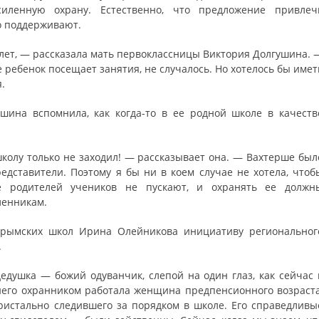
иленную охрану. Естественно, что предложение привлеч
о поддерживают.
 лет, — рассказала мать первоклассницы Виктория Долгушина. 
е ребенок посещает занятия, не случалось. Но хотелось бы имет
.
шина вспомнила, как когда-то в ее родной школе в качеств
школу только не заходил! — рассказывает она. — Вахтерше был
редставители. Поэтому я бы ни в коем случае не хотела, чтоб
е родителей учеников не пускают, и охранять ее должн
ленникам.
 крымских школ Ирина Олейникова инициативу региональног
.
дедушка — божий одуванчик, слепой на один глаз, как сейчас 
его охранником работала женщина предпенсионного возраста
ристально следившего за порядком в школе. Его справедливы