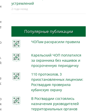
устремлений
и
2 года назад
и
е
Популярные публикации
ЧОПам раскрасили правила
о
Карельский ЧОП поплатился
.
за охранника без нашивок и
й
просроченную периодичку
110 протоколов, 3
е
приостановленных лицензии:
с
Росгвардия проверила
кубанскую охрану
В Росгвардии состоялись
о
назначения руководителей
я
территориальных органов
и