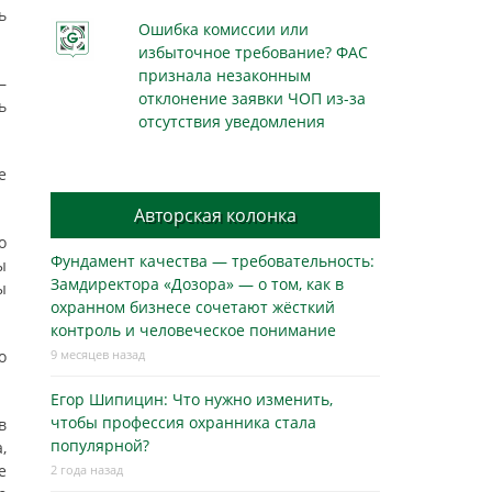
ь
Ошибка комиссии или
избыточное требование? ФАС
признала незаконным
—
отклонение заявки ЧОП из-за
ь
отсутствия уведомления
е
Авторская колонка
о
Фундамент качества — требовательность:
ы
Замдиректора «Дозора» — о том, как в
ы
охранном бизнесe сочетают жёсткий
контроль и человеческое понимание
о
9 месяцев назад
Егор Шипицин: Что нужно изменить,
чтобы профессия охранника стала
в
популярной?
,
е
2 года назад