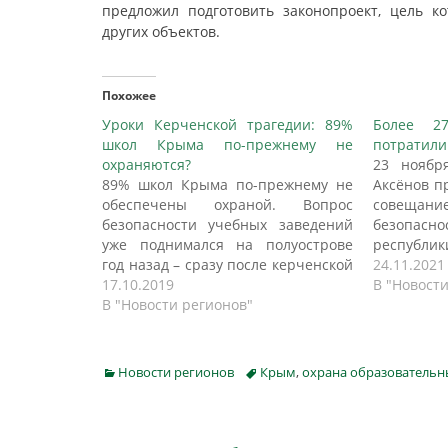
предложил подготовить законопроект, цель ко
других объектов.
Похожее
Уроки Керченской трагедии: 89%
Более 2
школ Крыма по-прежнему не
потратили
охраняются?
23 ноябр
89% школ Крыма по-прежнему не
Аксёнов п
обеспечены охраной. Вопрос
совеща
безопасности учебных заведений
безопасно
уже поднимался на полуострове
республик
год назад – сразу после керченской
на стран
24.11.2021
трагедии, но за прошедшее время,
17.10.2019
Facebook,
В "Новост
похоже, с мертвой точки не
В "Новости регионов"
году 
сдвинулся. Как передает
програ
корреспондент РИА «Новый День»,
образов
из 546 крымских школ только
мероприя
Categories
Tags
Новости регионов
Крым
,
охрана образовательн
каждая сотая заключила договоры
антитерро
с Росгвардией, еще…
защищенно
учрежден
израсходо