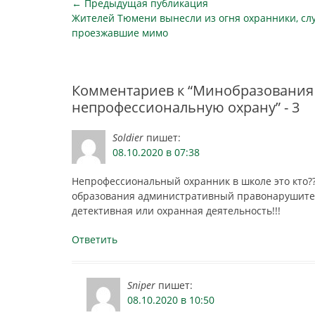
Навигация
← Предыдущая публикация
отметил…
Предыдущая
Жителей Тюмени вынесли из огня охранники, сл
по
публикация
проезжавшие мимо
записям
Комментариев к “Минобразования 
непрофессиональную охрану” - 3
Soldier
пишет:
08.10.2020 в 07:38
Непрофессиональный охранник в школе это кто?
образования административный правонарушитель
детективная или охранная деятельность!!!
Ответить
Sniper
пишет:
08.10.2020 в 10:50