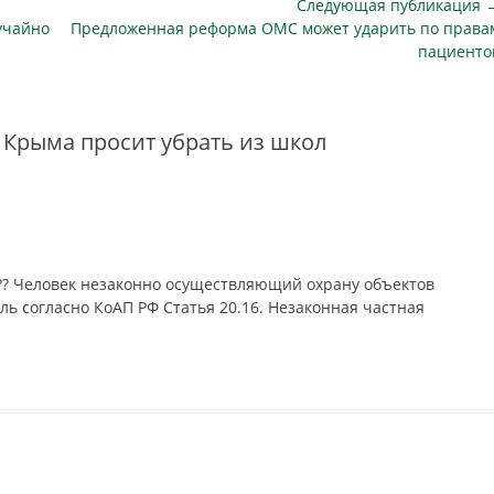
Следующая публикация 
также уточнили,…
Следующая
учайно
Предложенная реформа ОМС может ударить по права
публикация
пациенто
Крыма просит убрать из школ
?? Человек незаконно осуществляющий охрану объектов
 согласно КоАП РФ Статья 20.16. Незаконная частная