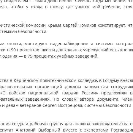
 свидетелем — были действенны. Сейчас, когда мы знаем, чт
ела, чтобы у входа в школу, где учится мой ребенок, стоя
истической комиссии Крыма Сергей Томиков констатирует, чт
стемами безопасности.
ые кнопки, монтируют видеонаблюдение и системы контрол
ески в 90 процентах школ и дошкольных учреждений есть кнопк
людения — в 75 процентах учебных заведений.
йства в Керченском политехническом колледже, в Госдуму внесл
образовательных организаций должны заниматься сотрудник
 «О войсках национальной гвардии России» предложили в
вательных заведениях. По словам автора документа, член
е и делам ветеранов Сергея Вострецова, системы безопасности 
рания создали рабочую группу для анализа законодательства о
епутат Анатолий Выборный вместе с экспертами Росгварди