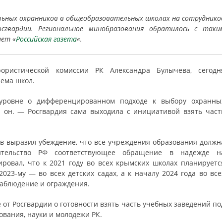
льных охранников в общеобразовательных школах на сотруднико
сгвардии. Региональное минобразования обратилось с таки
ает «
Российская газета
«.
ористической комиссии РК Александра Булычева, сегодн
ема школ.
уровне о дифференцированном подходе к выбору охранны
 он. — Росгвардия сама выходила с инициативой взять част
в выразил убеждение, что все учреждения образования должн
ительство РФ соответствующее обращение в надежде н
ровал, что к 2021 году во всех крымских школах планируетс
023-му — во всех детских садах, а к началу 2024 года во все
наблюдение и ограждения.
от Росгвардии о готовности взять часть учебных заведений по
ования, науки и молодежи РК.