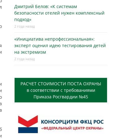
о
Дмитрий Белов: «К системам
л
безопасности отелей нужен комплексный
подход»
о
2 года назад
«Инициатива непрофессиональная»:
я
эксперт оценил идею тестирования детей
и
на экстремизм
2 года назад
РАСЧЕТ СТОИМОСТИ ПОСТА ОХРАНЫ
и
в соответствии с требованиями
и
Приказа Росгвардии №45
о
а
в
б
и