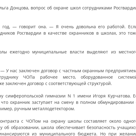
ьга Донцова, вопрос об охране школ сотрудниками Росгварди
год, — говорит она. — Я очень довольна его работой. Есл
дников Росгвардии в качестве охранников в школах, это тож
олы ежегодно муниципальные власти выделяют из местног
. — У нас заключен договор с частным охранным предприятием
труднику ЧОПа рабочее место, оборудованное системо
же заключен договор с соответствующей структурой.
ну симферопольской гимназии N 1 имени Игоря Курчатова. Е
 что охранник заступает на смену в полном обмундировании 
имер, ручным металлодетектором.
контракта с ЧОПом на охрану школы составляет около одног
у об образовании, школа обеспечивает безопасность учащихс
финансируются из муниципального бюджета. Но при желани