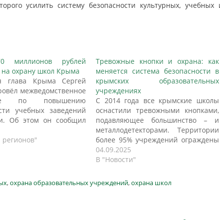
торого усилить систему безопасности культурных, учебных 
70 миллионов рублей
Тревожные кнопки и охрана: как
 на охрану школ Крыма
меняется система безопасности в
я глава Крыма Сергей
крымских образовательных
ровёл межведомственное
учреждениях
ние по повышению
С 2014 года все крымские школы
сти учебных заведений
оснастили тревожными кнопками,
и. Об этом он сообщил
подавляющее большинство – и
ице в социальной сети
металлодетекторами. Территории
 пишут ВЕСТИ. «В 2021
и регионов"
более 95% учреждений ограждены
муниципальными
по периметру. Об этом пишет
04.09.2025
ммами развития
gazetacrimea.ru. В геометрической
В "Новости"
ания на выполнение
прогрессии Как отмечают в
тий
региональном Минобразования, в
ых
,
охрана образовательных учреждений
,
охрана школ
ристической
некоторых школах установить
сти в образовательных
ограждение попросту невозможно,
иях Республики Крым
в том числе из-за их
вано 276 млн. рублей», —
месторасположения. В ведомстве