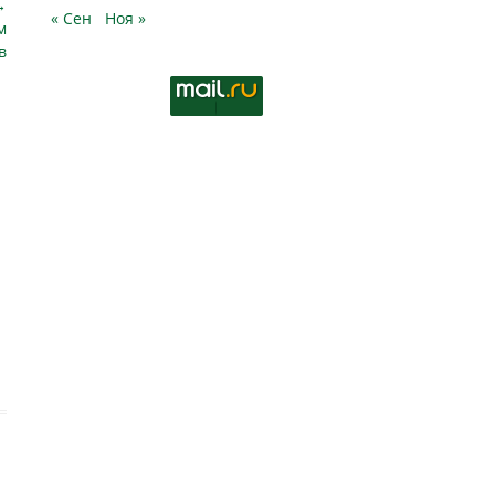
→
« Сен
Ноя »
м
в