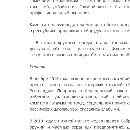
замечания школьникам — сама не раз была тому
такое «Колумбайн» и «Голубой кит», я бы хот
профессиональный охранник.
Заместитель руководителя Аппарата Антитеррор
в республике продолжают оборудовать школы си
— В школах крупных городов ставят тревожн
доступа на объекты, — рассказал он. — Фактич
экстренного вызова полиции. Системы видеонаб
Кстати
В ноябре 2018 года, вскоре после массового уби
проект закона, согласно которому охраной 
Росгвардии. Поправку в федеральный закон
избежание участившихся нападений в образо
комитета Госдумы по труду, социальной политик
российских школах, увы, оказались слабыми.
В 2019 году в нижней палате Федерального Соб
оружии и частных охранных предприятиях. Д