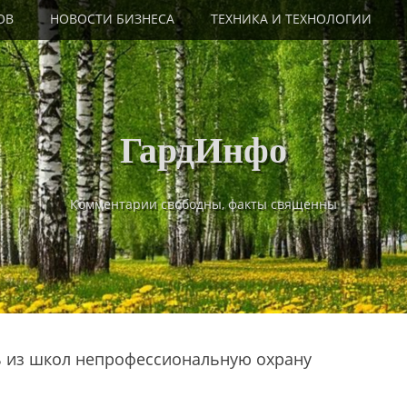
ОВ
НОВОСТИ БИЗНЕСА
ТЕХНИКА И ТЕХНОЛОГИИ
ГардИнфо
Комментарии свободны, факты священны
 из школ непрофессиональную охрану