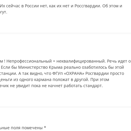
 сейчас в России нет, как их нет и Россгвардии. Об этом и
гут.
ям ! Непрофессиональный = неквалифицированный. Речь идет о
и. Если бы Министерство Крыма реально озаботилось бы этой
станции. А так видно, что ФГУп «ОХРАНА» Росгвардии просто
Деньги из одного кармана положат в другой. При этом
ик не увидит пока не начнет работать стандарт.
ьные поля помечены
*