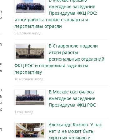
ежегодное заседание
в
Президиума ФКЦ РОС:
м
итоги работы, новые стандарты и
перспективы отрасли
5 месяцев назад
я
В Ставрополе подвели
итоги работы
региональных отделений
х
ФКЦ РОС и определили задачи на
ь
перспективу
10 месяцев назад
а
В Москве состоялось
а
ежегодное заседание
я
Президиума ФКЦ РОС
х
1 год назад
Александр Козлов: У нас
д
нет и не может быть
скрытых мотивов и