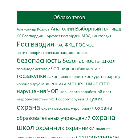
Облако тэгов
Анатолий Выборный
Александр Козлов
ГБР
ГИБДД
МВД
КС Росгвардии
Нацгвардия
Корсовет Росгвардии
Росгвардия
ФКЦ РОС
ФАС
ЧОО
антитеррористическая защищенность
безопасность
безопасность школ
видеонаблюдение
взаимодействие с ЧОП
госзакупки
закон
конкурс на охрану
законопроект
мошенничество
мошенники
коронавирус
нарушения ЧОП
невыплата заработной платы
оружие
недобросовестный ЧОП
оборот оружия
охрана
охрана
охрана массовых мероприятий
охрана
образовательных учреждений
школ
охранник
охранники
полиция
прокуратура
проверка
преступление
проверка ЧОП