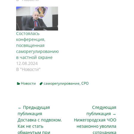
Состоялась
конференция,
посвященная
саморегулированию
в частной охране
12.08.2024
В "Новости"
Categories
Tags
Новости
саморегулирование
,
СРО
Навигация
← Предыдущая
Следующая
по
публикация
публикация →
Предыдущая
Следующая
Доставка с подвохом.
Нижегородская ЧОО
записям
публикация
публикация
Как не стать
незаконно уволила
обманутым при
сотрудника