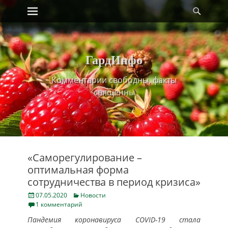
Primary Menu
Найт
Skip
to
content
ГардИнфо
Комментарии свободны, факты
священны
«Саморегулирование –
оптимальная форма
сотрудничества в период кризиса»
Posted
Categories
07.05.2020
Новости
on
1 комментарий
Пандемия коронавируса COVID-19 стала