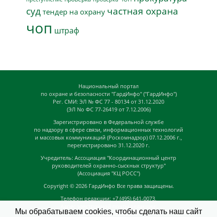
суд
частная охрана
тендер на охрану
чоп
штраф
Национальный портал
по охране и безопасности "ГардИнфо" ("ГардИнфо")
Рег. СМИ: ЭЛ № ФС 77 - 80134 от 31.12.2020
(ЭЛ No ФС 77-26419 от 7.12.2006)
Зарегистрировано в Федеральной службе
по надзору в сфере связи, информационных технологий
и массовых коммуникаций (Роскомнадзор) 07.12.2006 г.,
перегистрировано 31.12.2020 г.
Учредитель: Ассоциация "Координационный центр
руководителей охранно-сыскных структур"
(Ассоциация "КЦ РОСС")
Copyright © 2026
ГардИнфо
Все права защищены.
Телефон редакции: +7 (495) 641-0073,
Адрес электронной почты редакции:
Мы обрабатываем cookies, чтобы сделать наш сайт
news@guardinfo.online