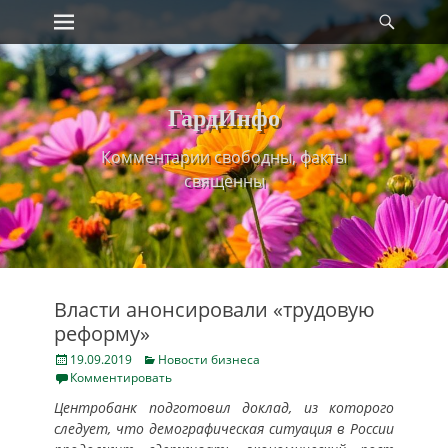
Primary Menu
Найт
Skip
to
content
ГардИнфо
Комментарии свободны, факты
священны
Власти анонсировали «трудовую
реформу»
Posted
Categories
19.09.2019
Новости бизнеса
on
Комментировать
Центробанк подготовил доклад, из которого
следует, что демографическая ситуация в России