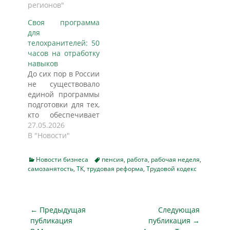
регионов"
внимание на
необходимости
Своя программа
повышения
для
антитеррористической
телохранителей: 50
защищенности
часов на отработку
мест, где проходят
навыков
массовые
До сих пор в России
культурные и
не существовало
спортивные
единой программы
мероприятия. Он
подготовки для тех,
отметил важность
кто обеспечивает
качества работы
личную
27.05.2026
частных охранных
безопасность
В "Новости"
предприятий в
первых лиц, топ-
социальных
менеджеров и
учреждениях. В
Categories
Tags
Новости бизнеса
пенсия
,
работа
,
рабочая неделя
,
публичных персон.
самозанятость
,
ТК
,
трудовая реформа
ближайшее время
,
Трудовой кодекс
Телохранители
Минспорта и
учились по общим
Минкультуры на
стандартам —
объектах, где
теперь это
Навигация
← Предыдущая
Следующая
пользуются
меняется.
по
публикация
услугами
публикация →
Росгвардия