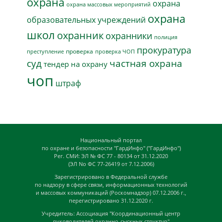
охрана
охрана
охрана массовых мероприятий
охрана
образовательных учреждений
школ
охранник
охранники
полиция
прокуратура
проверка
преступление
проверка ЧОП
суд
частная охрана
тендер на охрану
чоп
штраф
Национальный портал
по охране и безопасности "ГардИнфо" ("ГардИнфо")
Рег. СМИ: ЭЛ № ФС 77 - 80134 от 31.12.2020
(ЭЛ No ФС 77-26419 от 7.12.2006)
Зарегистрировано в Федеральной службе
по надзору в сфере связи, информационных технологий
и массовых коммуникаций (Роскомнадзор) 07.12.2006 г.,
перегистрировано 31.12.2020 г.
Учредитель: Ассоциация "Координационный центр
руководителей охранно-сыскных структур"