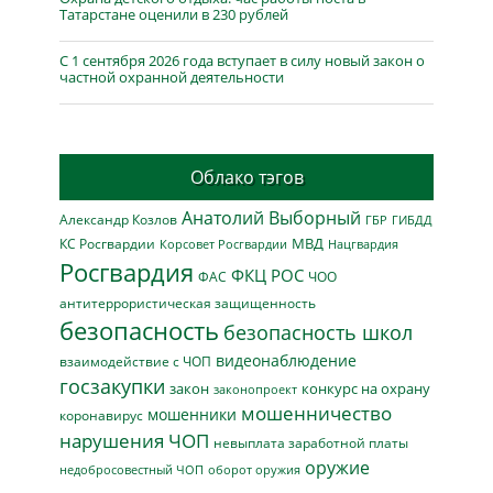
Татарстане оценили в 230 рублей
С 1 сентября 2026 года вступает в силу новый закон о
частной охранной деятельности
Облако тэгов
Анатолий Выборный
Александр Козлов
ГБР
ГИБДД
МВД
КС Росгвардии
Нацгвардия
Корсовет Росгвардии
Росгвардия
ФКЦ РОС
ФАС
ЧОО
антитеррористическая защищенность
безопасность
безопасность школ
видеонаблюдение
взаимодействие с ЧОП
госзакупки
закон
конкурс на охрану
законопроект
мошенничество
мошенники
коронавирус
нарушения ЧОП
невыплата заработной платы
оружие
недобросовестный ЧОП
оборот оружия