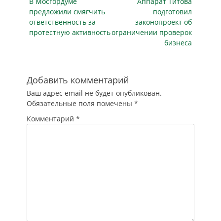
Предыдущая
охранных…
Следующая
В Мосгордуме
Аппарат Титова
записям
разработала
публикация
публикация
предложили смягчить
подготовил
отдельные курсы
ответственность за
законопроект об
повышения
протестную активность
ограничении проверок
квалификации для
бизнеса
«личников», а также
новые программы
для охранников,
работающих на
Добавить комментарий
массовых
Ваш адрес email не будет опубликован.
мероприятиях.
Обязательные поля помечены
*
Всё…
Комментарий
*