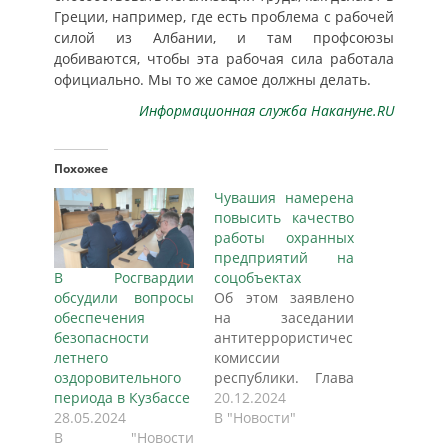
Греции, например, где есть проблема с рабочей
силой из Албании, и там профсоюзы
добиваются, чтобы эта рабочая сила работала
официально. Мы то же самое должны делать.
Информационная служба Накануне.RU
Похожее
Чувашия намерена
повысить качество
работы охранных
предприятий на
В Росгвардии
соцобъектах
обсудили вопросы
Об этом заявлено
обеспечения
на заседании
безопасности
антитеррористической
летнего
комиссии
оздоровительного
республики. Глава
периода в Кузбассе
Чувашии Олег
20.12.2024
28.05.2024
Николаев
В "Новости"
В "Новости
акцентировалось