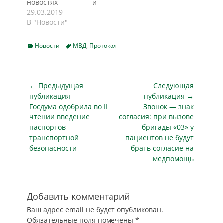
новостях и
правонарушениях
инспектору
оскорблении
29.03.2019
за «публичное
приходится
власти, 18 марта
В "Новости"
действие,
опрашивать лицо,
подписанные
выражающее явное
предоставившее
президентом РФ
неуважение к
информацию,
Categories
Tags
Новости
МВД
,
Протокол
Владимиром
установленным и
устанавливать по
Путиным, а ранее
гарантированным
банкам данных
одобренные
Конституцией РФ
предполагаемого
большинством
Навигация
правам и свободам
правонарушителя,
← Предыдущая
Следующая
голосов в Совете
человека…
вызывать его для
по
публикация
публикация →
Федерации в
опроса,…
Предыдущая
Следующая
Госдума одобрила во II
Звонок — знак
записям
Госдуме. Если в
публикация
публикация
чтении введение
согласия: при вызове
интернет-СМИ
паспортов
бригады «03» у
будет опубликована
транспортной
пациентов не будут
недостоверная
безопасности
брать согласие на
информация, то
медпомощь
Генпрокурор РФ
или его
заместители
обратятся в
Добавить комментарий
Роскомнадзор с…
Ваш адрес email не будет опубликован.
Обязательные поля помечены
*