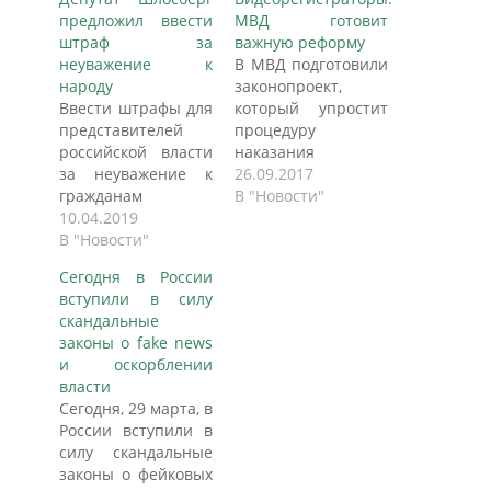
предложил ввести
МВД готовит
штраф за
важную реформу
неуважение к
В МВД подготовили
народу
законопроект,
Ввести штрафы для
который упростит
представителей
процедуру
российской власти
наказания
за неуважение к
нарушителей, если
26.09.2017
гражданам
само нарушение
В "Новости"
предлагает депутат
10.04.2019
снято очевидцем
Псковского
В "Новости"
на телефон или
областного
видеорегистратор
Сегодня в России
собрания Лев
Сейчас, если
вступили в силу
Шлосберг. Он
сотрудники ГИБДД
скандальные
подготовил пакет
получают
законы о fake news
соответствующих
видеозапись, на
и оскорблении
законопроектов. В
которой снято
власти
случае принятия
нарушение ПДД, им
Сегодня, 29 марта, в
инициатив штраф
необходимо
России вступили в
по новой статье
провести
силу скандальные
Кодекса об
соответствующую
законы о фейковых
административных
проверку: