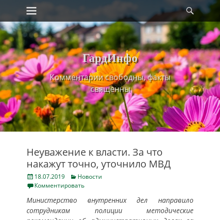
Primary Menu
Найт
Skip
to
content
ГардИнфо
Комментарии свободны, факты
священны
Неуважение к власти. За что
накажут точно, уточнило МВД
Posted
Categories
18.07.2019
Новости
on
Комментировать
Министерство внутренних дел направило
сотрудникам полиции методические