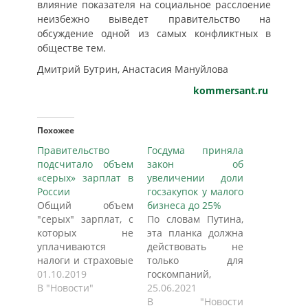
влияние показателя на социальное расслоение
неизбежно выведет правительство на
обсуждение одной из самых конфликтных в
обществе тем.
Дмитрий Бутрин, Анастасия Мануйлова
kommersant.ru
Похожее
Правительство
Госдума приняла
подсчитало объем
закон об
«серых» зарплат в
увеличении доли
России
госзакупок у малого
Общий объем
бизнеса до 25%
"серых" зарплат, с
По словам Путина,
которых не
эта планка должна
уплачиваются
действовать не
налоги и страховые
только для
взносы, в России
01.10.2019
госкомпаний,
достигает 10
В "Новости"
закупки которых
25.06.2021
триллионов рублей
регулируются 223-
В "Новости