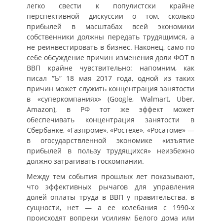
легко свести к популистски крайне
перспективной дискуссии о том, сколько
прибылей в масштабах всей экономики
собственники должны передать трудящимся, а
не реинвестировать в бизнес. Наконец, само по
себе обсуждение причин изменения доли ФОТ в
ВВП крайне чувствительно: напомним, как
писал “Ъ” 18 мая 2017 года, одной из таких
причин может служить концентрация занятости
в «суперкомпаниях» (Google, Walmart, Uber,
Amazon), в РФ тот же эффект может
обеспечивать концентрация занятости в
Сбербанке, «Газпроме», «Ростехе», «Росатоме» —
в огосударствленной экономике «изъятие
прибылей в пользу трудящихся» неизбежно
должно затрагивать госкомпании.
Между тем события прошлых лет показывают,
что эффективных рычагов для управления
долей оплаты труда в ВВП у правительства, в
сущности, нет — а ее колебания с 1990-х
происходят вопреки усилиям Белого дома или