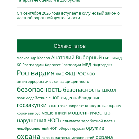
Татарстане оценили в 230 рублей
С 1 сентября 2026 года вступает в силу новый закон о
частной охранной деятельности
Облако тэгов
Анатолий Выборный
Александр Козлов
ГБР
ГИБДД
МВД
КС Росгвардии
Нацгвардия
Корсовет Росгвардии
Росгвардия
ФКЦ РОС
ФАС
ЧОО
антитеррористическая защищенность
безопасность
безопасность школ
видеонаблюдение
взаимодействие с ЧОП
госзакупки
закон
конкурс на охрану
законопроект
мошенничество
мошенники
коронавирус
нарушения ЧОП
невыплата заработной платы
оружие
недобросовестный ЧОП
оборот оружия
охрана
охрана
охрана массовых мероприятий