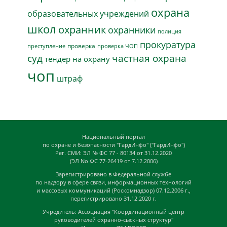
охрана
образовательных учреждений
школ
охранник
охранники
полиция
прокуратура
проверка
преступление
проверка ЧОП
суд
частная охрана
тендер на охрану
чоп
штраф
Национальный портал
по охране и безопасности "ГардИнфо" ("ГардИнфо")
Рег. СМИ: ЭЛ № ФС 77 - 80134 от 31.12.2020
(ЭЛ No ФС 77-26419 от 7.12.2006)
Зарегистрировано в Федеральной службе
по надзору в сфере связи, информационных технологий
и массовых коммуникаций (Роскомнадзор) 07.12.2006 г.,
перегистрировано 31.12.2020 г.
Учредитель: Ассоциация "Координационный центр
руководителей охранно-сыскных структур"