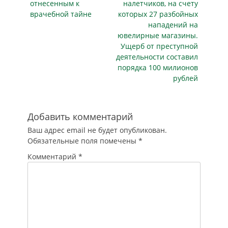
отнесенным к
налетчиков, на счету
месячная
врачебной тайне
которых 27 разбойных
заработная плата
нападений на
работника,
ювелирные магазины.
полностью
Ущерб от преступной
отработавшего
деятельности составил
норму рабочего
порядка 100 милионов
времени…
рублей
Добавить комментарий
Ваш адрес email не будет опубликован.
Обязательные поля помечены
*
Комментарий
*