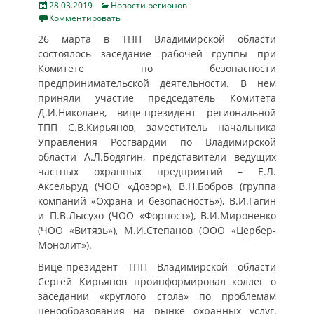
Posted
Categories
28.03.2019
Новости регионов
on
Комментировать
26 марта в ТПП Владимирской области
состоялось заседание рабочей группы при
Комитете по безопасности
предпринимательской деятельности. В нем
приняли участие председатель Комитета
Д.И.Николаев, вице-президент региональной
ТПП С.В.Кирьянов, заместитель начальника
Управления Росгвардии по Владимирской
области А.Л.Бодягин, представители ведущих
частных охранных предприятий – Е.Л.
Аксельруд (ЧОО «Дозор»), В.Н.Бобров (группа
компаний «Охрана и безопасность»), В.И.Гагин
и П.В.Лысухо (ЧОО «Форпост»), В.И.Мироненко
(ЧОО «Витязь»), М.И.Степанов (ООО «Цербер-
Монолит»).
Вице-президент ТПП Владимирской области
Сергей Кирьянов проинформировал коллег о
заседании «круглого стола» по проблемам
ценообразования на рынке охранных услуг,