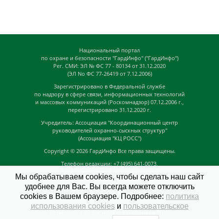
Национальный портал
по охране и безопасности "ГардИнфо" ("ГардИнфо")
Рег. СМИ: ЭЛ № ФС 77 - 80134 от 31.12.2020
(ЭЛ No ФС 77-26419 от 7.12.2006)
Зарегистрировано в Федеральной службе
по надзору в сфере связи, информационных технологий
и массовых коммуникаций (Роскомнадзор) 07.12.2006 г.,
перегистрировано 31.12.2020 г.
Учредитель: Ассоциация "Координационный центр
руководителей охранно-сыскных структур"
(Ассоциация "КЦ РОСС")
Copyright © 2026
ГардИнфо
Все права защищены.
Телефон редакции: +7 (495) 641-0073,
Адрес электронной почты редакции:
Мы обрабатываем cookies, чтобы сделать наш сайт
news@guardinfo.online
удобнее для Вас. Вы всегда можете отключить
Главный редактор: Кузьмин Д.А.
cookies в Вашем браузере. Подробнее:
политика
На сайте могут быть размещены
использования cookies
и
пользовательское
материалы с возрастным ограничением "16+"