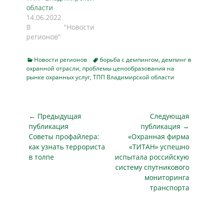
области
14.06.2022
В "Новости
регионов"
Categories
Tags
Новости регионов
борьба с демпингом
,
демпинг в
охранной отрасли
,
проблемы ценообразования на
рынке охранных услуг
,
ТПП Владимирской области
Навигация
← Предыдущая
Следующая
по
публикация
публикация →
Предыдущая
Следующая
Советы профайлера:
«Охранная фирма
записям
публикация
публикация
как узнать террориста
«ТИТАН» успешно
в толпе
испытала российскую
систему спутникового
мониторинга
транспорта