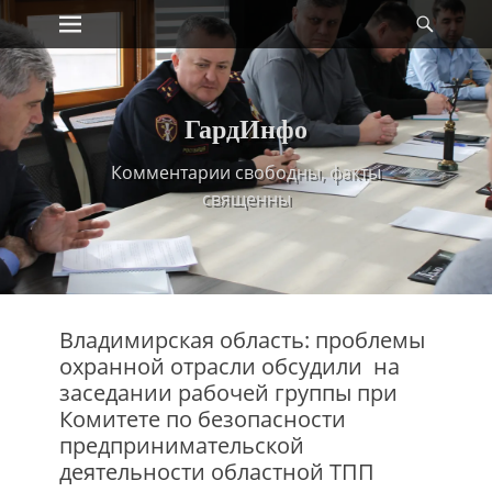
Primary Menu
Найт
Skip
to
content
ГардИнфо
Комментарии свободны, факты
священны
Владимирская область: проблемы
охранной отрасли обсудили на
заседании рабочей группы при
Комитете по безопасности
предпринимательской
деятельности областной ТПП