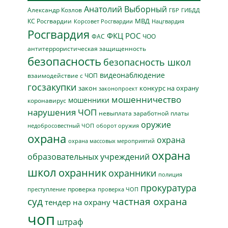
Анатолий Выборный
Александр Козлов
ГБР
ГИБДД
МВД
КС Росгвардии
Нацгвардия
Корсовет Росгвардии
Росгвардия
ФКЦ РОС
ФАС
ЧОО
антитеррористическая защищенность
безопасность
безопасность школ
видеонаблюдение
взаимодействие с ЧОП
госзакупки
закон
конкурс на охрану
законопроект
мошенничество
мошенники
коронавирус
нарушения ЧОП
невыплата заработной платы
оружие
недобросовестный ЧОП
оборот оружия
охрана
охрана
охрана массовых мероприятий
охрана
образовательных учреждений
школ
охранник
охранники
полиция
прокуратура
проверка
преступление
проверка ЧОП
суд
частная охрана
тендер на охрану
чоп
штраф