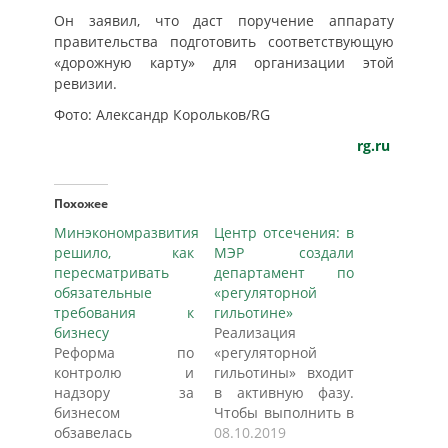
Он заявил, что даст поручение аппарату
правительства подготовить соответствующую
«дорожную карту» для организации этой
ревизии.
Фото: Александр Корольков/RG
rg.ru
Похожее
Минэкономразвития
Центр отсечения: в
решило, как
МЭР создали
пересматривать
департамент по
обязательные
«регуляторной
требования к
гильотине»
бизнесу
Реализация
Реформа по
«регуляторной
контролю и
гильотины» входит
надзору за
в активную фазу.
бизнесом
Чтобы выполнить в
обзавелась
срок все
08.10.2019