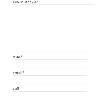
осуществляться
Комментарий
*
механизм
«регуляторной
гильотины».
Вместе…
Имя
*
Email
*
Сайт