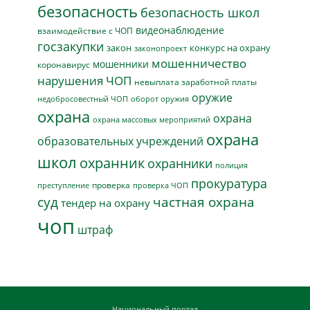
безопасность
безопасность школ
видеонаблюдение
взаимодействие с ЧОП
госзакупки
закон
конкурс на охрану
законопроект
мошенничество
мошенники
коронавирус
нарушения ЧОП
невыплата заработной платы
оружие
недобросовестный ЧОП
оборот оружия
охрана
охрана
охрана массовых мероприятий
охрана
образовательных учреждений
школ
охранник
охранники
полиция
прокуратура
проверка
преступление
проверка ЧОП
суд
частная охрана
тендер на охрану
чоп
штраф
Национальный портал