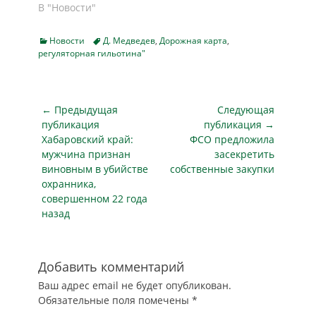
гильотины" скоро
В "Новости"
«регуляторной
гильотиной, если
начнет
гильотины». По
пересмотр
действовать.
нему
обязательных
Categories
Tags
Новости
Д. Медведев
,
Дорожная карта
,
Сегодня
министерства…
регуляторная гильотина"
требований к
заместитель
бизнесу…
Руководителя
Аппарата
Правительства
Навигация
← Предыдущая
Следующая
Юрий Любимов дал
по
публикация
публикация →
комментарий к
Предыдущая
Следующая
Хабаровский край:
ФСО предложила
записям
подписанному
публикация
публикация
мужчина признан
засекретить
Дмитрием
виновным в убийстве
собственные закупки
Медведевым
охранника,
документу.
совершенном 22 года
Председатель
назад
Правительства
утвердил перечень
органов власти и
видов контроля, в
Добавить комментарий
отношении которых
Ваш адрес email не будет опубликован.
в первоочередном
Обязательные поля помечены
*
порядке будет