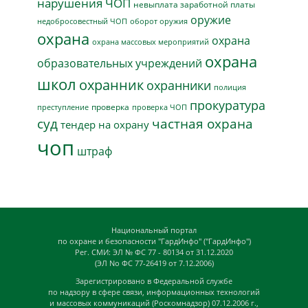
нарушения ЧОП
невыплата заработной платы
оружие
недобросовестный ЧОП
оборот оружия
охрана
охрана
охрана массовых мероприятий
охрана
образовательных учреждений
школ
охранник
охранники
полиция
прокуратура
проверка
преступление
проверка ЧОП
суд
частная охрана
тендер на охрану
чоп
штраф
Национальный портал
по охране и безопасности "ГардИнфо" ("ГардИнфо")
Рег. СМИ: ЭЛ № ФС 77 - 80134 от 31.12.2020
(ЭЛ No ФС 77-26419 от 7.12.2006)
Зарегистрировано в Федеральной службе
по надзору в сфере связи, информационных технологий
и массовых коммуникаций (Роскомнадзор) 07.12.2006 г.,