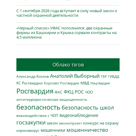
С 1 сентября 2026 года вступает в силу новый закон о
частной охранной деятельности
«Чёрный список» УФАС пополнился: две охранные
фирмы из Башкирии и Крыма сорвали контракты на
4,5 миллиона
Облако тэгов
Анатолий Выборный
Александр Козлов
ГБР
ГИБДД
МВД
КС Росгвардии
Нацгвардия
Корсовет Росгвардии
Росгвардия
ФКЦ РОС
ФАС
ЧОО
антитеррористическая защищенность
безопасность
безопасность школ
видеонаблюдение
взаимодействие с ЧОП
госзакупки
закон
конкурс на охрану
законопроект
мошенничество
мошенники
коронавирус