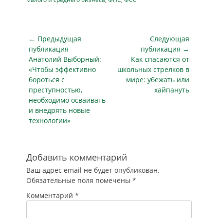
налоговые
налоговой
правовой. Это
проверки, а также
декларации или
связано с желанием
перенесло сроки
расчета
некоторых из них
сдачи деклараций.
проводится в
сэкономить на
Навигация
← Предыдущая
Следующая
Соответствующее
налоговой…
налогах и
по
постановление
публикация
публикация →
страховых взносах
опубликовано…
Предыдущая
Следующая
Анатолий Выборный:
Как спасаются от
записям
и при этом
публикация
публикация
«Чтобы эффективно
школьных стрелков в
нежеланием вести
бороться с
мире: убежать или
кадровую
преступностью,
хайпануть
документацию.
необходимо осваивать
Однако с начала
и внедрять новые
года участились
технологии»
проверки
налогового и других
ведомств,
направленные на
Добавить комментарий
выявление
Ваш адрес email не будет опубликован.
фактических
Обязательные поля помечены
*
трудовых…
Комментарий
*