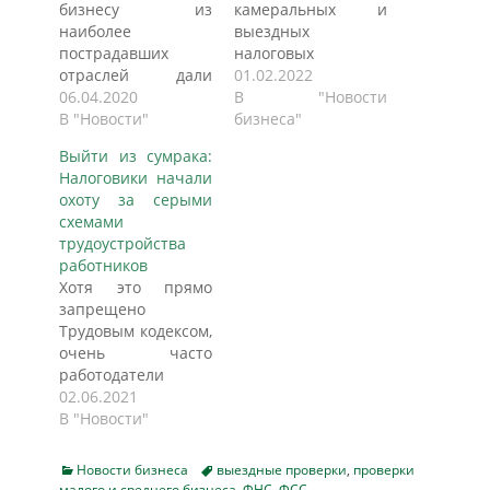
бизнесу из
камеральных и
наиболее
выездных
пострадавших
налоговых
отраслей дали
проверках: какие
01.02.2022
отсрочку по уплате
06.04.2020
документы
В "Новости
налогов на полгода.
В "Новости"
запрашивают и в
бизнеса"
Продлен
каких случаях, как
Выйти из сумрака:
мораторий на
подготовиться к
Налоговики начали
налоговые
беседам налоговой
охоту за серыми
проверки и сроки
с сотрудниками и
схемами
подачи
руководством
трудоустройства
деклараций,
компании, где
работников
следует из
посмотреть планы
Хотя это прямо
постановления
выездных проверок
запрещено
кабмина.
и другая полезная
Трудовым кодексом,
Правительство
информация на
очень часто
предоставило
практике.
работодатели
бизнесу отсрочку
Камеральная
вместо
02.06.2021
налогам и
налоговая
стандартного
В "Новости"
страховым взносам,
проверка
трудового договора
продлило
Камеральная
заключают
мораторий на
проверка
Categories
Tags
Новости бизнеса
выездные проверки
,
проверки
гражданско-
малого и среднего бизнеса
,
ФНС
,
ФСС