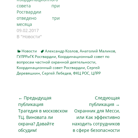
слова Председателя
совета при
Координационного
Росгвардии
совета полковника
отведено три
полиции Олега
месяца
Милашевского. На
09.02.2017
встрече
В "Новости"
присутствовали
представители
Categories
Tags
Новости
Александр Козлов
,
Анатолий Маликов
,
органов
ГУЛРРиГК Росгвардии
,
Координационный совет по
внутренних дел,
вопросам частной охранной деятельности
,
федеральной
Координационный совет Росгвардии
,
Сергей
службы
Деревяшкин
,
Сергей Лебедев
,
ФКЦ РОС
,
ЦЛРР
безопасности и
сотрудники
частных охранных
организаций,
Навигация
← Предыдущая
Следующая
осуществляющих
по
публикация
публикация →
деятельность на
Предыдущая
Следующая
Трагедия в московском
Охранник для Месси,
записям
территории
публикация
публикация
ТЦ. Виновата ли
или Как эффективно
республики. В
охрана? Давайте
находить сотрудников
рамках заседания
обсудим!
в сфере безопасности
были подведены…