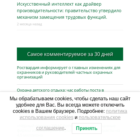
Искусственный интеллект как драйвер
производительности: правительство утвердило
механизм замещения трудовых функций.
2 месяца назад
Самое комментируемое за 30 дней
Росгвардия информирует о главных изменениях для
охранников и руководителей частных охранных
организаций
Охрана детского отдыха: час работы поста в
Татарстане оценили в 230 рублей
Мы обрабатываем cookies, чтобы сделать наш сайт
удобнее для Вас. Вы всегда можете отключить
С 1 сентября 2026 года вступает в силу новый закон о
cookies в Вашем браузере. Подробнее:
политика
частной охранной деятельности
использования cookies
и
пользовательское
«Чёрный список» УФАС пополнился: две охранные
соглашение
.
Принять
фирмы из Башкирии и Крыма сорвали контракты на
4,5 миллиона