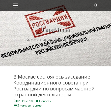
Primary Menu
Найт
Skip
to
content
ГардИнфо
Комментарии свободны, факты
священны
В Москве состоялось заседание
Координационного совета при
Росгвардии по вопросам частной
охранной деятельности
Posted
Categories
01.11.2018
Новости
on
5 комментариев