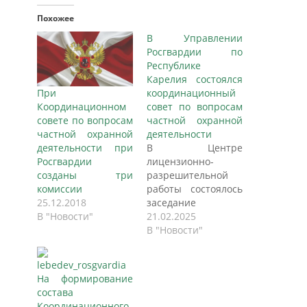
Похожее
В Управлении
Росгвардии по
Республике
Карелия состоялся
При
координационный
Координационном
совет по вопросам
совете по вопросам
частной охранной
частной охранной
деятельности
деятельности при
В Центре
Росгвардии
лицензионно-
созданы три
разрешительной
комиссии
работы состоялось
25.12.2018
заседание
В "Новости"
координационного
21.02.2025
совета по вопросам
В "Новости"
частной охранной
деятельности.
Совещание
На формирование
началось со
состава
вступительного
Координационного