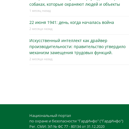
собаках, которые охраняют людей и объекты
1 месяц назад
22 июня 1941: день, когда началась война
2 месяца назад
Искусственный интеллект как драйвер
производительности: правительство утвердило
механизм замещения трудовых функций.
2 месяца назад
Национальный портал
по охране и безопасности "ГардИнфо" ("ГардИнфо")
Рег. СМИ: ЭЛ № ФС 77 - 80134 от 31.12.2020