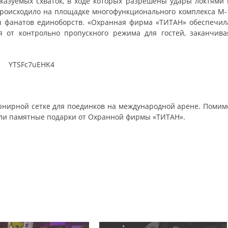
казуемых схваток, в ходе которых разрешены удары локтями 
о происходило на площадке многофункционального комплекса M-
ч фанатов единоборств. «Охранная фирма «ТИТАН» обеспечил
я от контрольно пропускного режима для гостей, заканчива
рнирной сетке для поединков на международной арене. Помим
или памятные подарки от Охранной фирмы «ТИТАН».