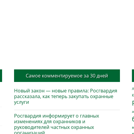
Самое комментируемое за 30 дней
А
Новый закон — новые правила: Росгвардия
К
рассказала, как теперь закупать охранные
услуги
а
Росгвардия информирует о главных
изменениях для охранников и
руководителей частных охранных
в
организаций