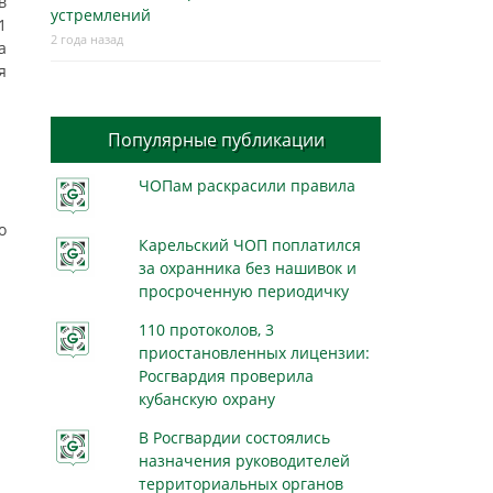
в
устремлений
1
2 года назад
а
я
Популярные публикации
ЧОПам раскрасили правила
о
Карельский ЧОП поплатился
за охранника без нашивок и
просроченную периодичку
110 протоколов, 3
приостановленных лицензии:
Росгвардия проверила
кубанскую охрану
В Росгвардии состоялись
назначения руководителей
территориальных органов