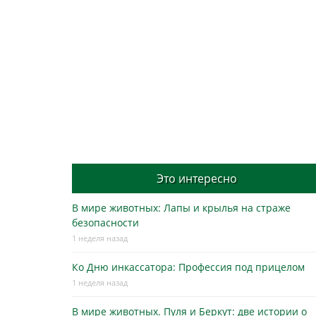
Это интересно
В мире животных: Лапы и крылья на страже
безопасности
1 неделя назад
Ко Дню инкассатора: Профессия под прицелом
1 неделя назад
В мире животных. Пуля и Беркут: две истории о