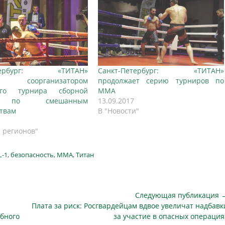
етербург: «ТИТАН»
Санкт-Петербург: «ТИТАН»
л соорганизатором
продолжает серию турниров по
ого турнира сборной
ММА
и по смешанным
13.09.2017
ствам
В "Новости"
и регионов"
L-1
,
безопасность
,
ММА
,
Титан
Следующая публикация 
Следующая
Плата за риск: Росгвардейцам вдвое увеличат надбавк
публикация
ыбного
за участие в опасных операция