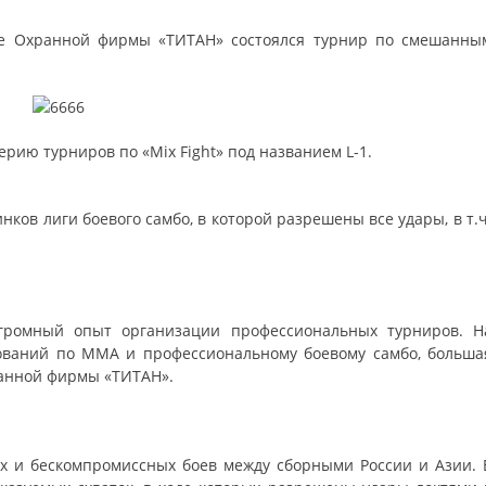
жке Охранной фирмы «ТИТАН» состоялся турнир по смешанны
ерию турниров по «Mix Fight» под названием L-1.
нков лиги боевого самбо, в которой разрешены все удары, в т.ч
огромный опыт организации профессиональных турниров. Н
ований по MMA и профессиональному боевому самбо, больша
ранной фирмы «ТИТАН».
их и бескомпромиссных боев между сборными России и Азии. 