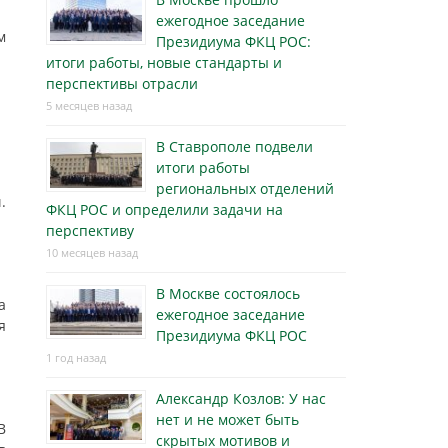
ежегодное заседание
м
Президиума ФКЦ РОС:
итоги работы, новые стандарты и
перспективы отрасли
5 месяцев назад
В Ставрополе подвели
итоги работы
региональных отделений
.
ФКЦ РОС и определили задачи на
перспективу
10 месяцев назад
В Москве состоялось
а
ежегодное заседание
я
Президиума ФКЦ РОС
1 год назад
Александр Козлов: У нас
нет и не может быть
В
скрытых мотивов и