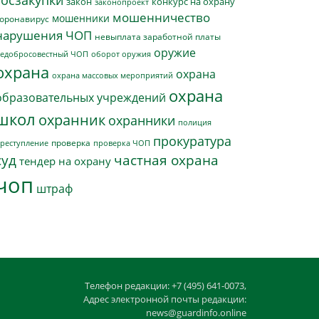
госзакупки
закон
конкурс на охрану
законопроект
мошенничество
мошенники
оронавирус
нарушения ЧОП
невыплата заработной платы
оружие
едобросовестный ЧОП
оборот оружия
охрана
охрана
охрана массовых мероприятий
охрана
образовательных учреждений
школ
охранник
охранники
полиция
прокуратура
проверка
реступление
проверка ЧОП
суд
частная охрана
тендер на охрану
чоп
штраф
Телефон редакции: +7 (495) 641-0073,
Адрес электронной почты редакции:
news@guardinfo.online