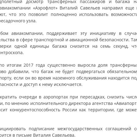
дполетный досмотр трансферных пассажиров и багажа н
 авиакомпании «Аэрофлот» Виталий Савельев направил еще 
ют, что это позволит полноценно использовать возможност
есадочного узла.
бом авиакомпании, поддерживает эту инициативу в случа
ельства в сфере транспортной и авиационной безопасности. Та
верки одной единицы багажа снизится на семь секунд, чт
интроскопа.
по итогам 2017 года существенно выросла доля трансферны
во добавили, что багаж не будет подвергаться обязательном
орту, если он во время наземного обслуживания находится по
асности и доступ к нему исключается.
кратить очереди в аэропортах при пересадках, снизить числ
ти, по мнению исполнительного директора агентства «Авиапорт
ит конкурентоспособность России как территории, где може
ициировать подписание межгосударственных соглашений с
рится в письме Виталия Савельева.