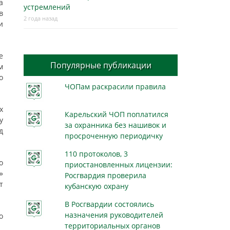
а
устремлений
в
2 года назад
и
е
Популярные публикации
м
о
ЧОПам раскрасили правила
х
Карельский ЧОП поплатился
у
за охранника без нашивок и
д
просроченную периодичку
110 протоколов, 3
о
приостановленных лицензии:
»
Росгвардия проверила
т
кубанскую охрану
В Росгвардии состоялись
назначения руководителей
о
территориальных органов