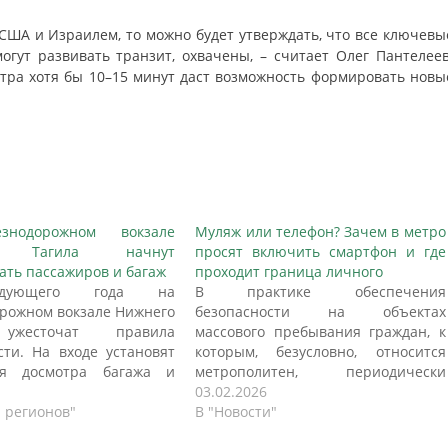
, США и Израилем, то можно будет утверждать, что все ключевы
гут развивать транзит, охвачены, – считает Олег Пантелеев
отра хотя бы 10–15 минут даст возможность формировать новы
знодорожном вокзале
Муляж или телефон? Зачем в метро
о Тагила начнут
просят включить смартфон и где
ать пассажиров и багаж
проходит граница личного
дующего года на
В практике обеспечения
рожном вокзале Нижнего
безопасности на объектах
ужесточат правила
массового пребывания граждан, к
сти. На входе установят
которым, безусловно, относится
я досмотра багажа и
метрополитен, периодически
ров, пишет ИА «Все
появляются новые, иногда
03.02.2026
 В здании вокзала также
и регионов"
вызывающие вопросы меры.
В "Новости"
амеры видеонаблюдения.
Одной из таких стала возможность