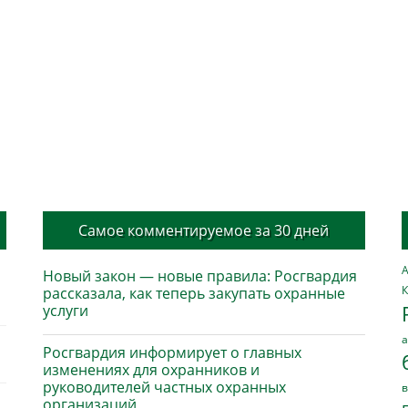
Самое комментируемое за 30 дней
А
Новый закон — новые правила: Росгвардия
К
рассказала, как теперь закупать охранные
услуги
а
Росгвардия информирует о главных
изменениях для охранников и
руководителей частных охранных
в
организаций