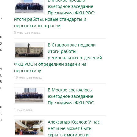
ежегодное заседание
Президиума ФКЦ РОС:
ь
итоги работы, новые стандарты и
перспективы отрасли
5 месяцев назад
х
о
В Ставрополе подвели
х
итоги работы
региональных отделений
ФКЦ РОС и определили задачи на
и
перспективу
,
10 месяцев назад
в
т
В Москве состоялось
ежегодное заседание
Президиума ФКЦ РОС
х
1 год назад
.
я
Александр Козлов: У нас
нет и не может быть
скрытых мотивов и