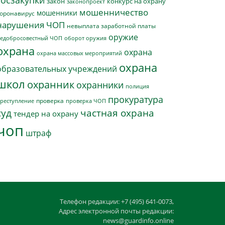
госзакупки
закон
конкурс на охрану
законопроект
мошенничество
мошенники
оронавирус
нарушения ЧОП
невыплата заработной платы
оружие
едобросовестный ЧОП
оборот оружия
охрана
охрана
охрана массовых мероприятий
охрана
образовательных учреждений
школ
охранник
охранники
полиция
прокуратура
проверка
реступление
проверка ЧОП
суд
частная охрана
тендер на охрану
чоп
штраф
Телефон редакции: +7 (495) 641-0073,
Адрес электронной почты редакции:
news@guardinfo.online