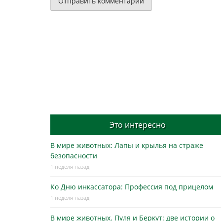
Это интересно
В мире животных: Лапы и крылья на страже
безопасности
1 неделя назад
Ко Дню инкассатора: Профессия под прицелом
1 неделя назад
В мире животных. Пуля и Беркут: две истории о