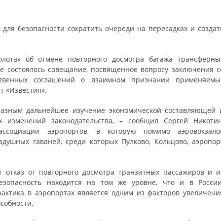
 для безопасности сократить очереди на пересадках и создат
лота» об отмене повторного досмотра багажа трансферны
ве состоялось совещание, посвященное вопросу заключения с
ственных соглашений о взаимном признании применяемы
т «Известия».
бразным дальнейшее изучение экономической составляющей 
 изменений законодательства, – сообщил Сергей Никотин
ассоциации аэропортов, в которую помимо аэровокзало
здушных гаваней, среди которых Пулково, Кольцово, аэропор
т отказ от повторного досмотра транзитных пассажиров и и
езопасность находится на том же уровне, что и в России
актика в аэропортах является одним из факторов увеличени
собности.