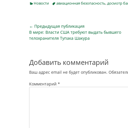
досмотровых зонах московской
Оборуд
Categories
Tags
Новости
авиационная безопасность
,
досмотр ба
подземки. Об этом сообщает пресс-
разместит
служба метрополитена на своем
установки
официальном сайте. С помощью
с подраз
специального оборудования
безопасно
Навигация
← Предыдущая публикация
инспекторы службы безопасности…
досмотра
Предыдущая
В мире: Власти США требуют выдать бывшего
по
публикация
телохранителя Тупака Шакура
записям
Добавить комментарий
Ваш адрес email не будет опубликован.
Обязател
Комментарий
*