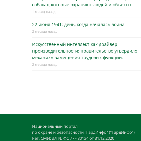
собаках, которые охраняют людей и объекты
1 месяц назад
22 июня 1941: день, когда началась война
2 месяца назад
Искусственный интеллект как драйвер
производительности: правительство утвердило
механизм замещения трудовых функций.
2 месяца назад
Национальный портал
по охране и безопасности "ГардИнфо" ("ГардИнфо")
Рег. СМИ: ЭЛ № ФС 77 - 80134 от 31.12.2020