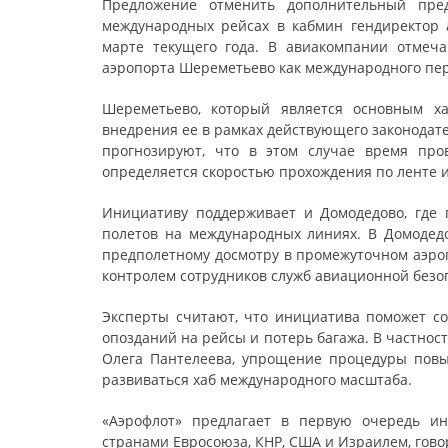
Предложение отменить дополнительный пре
международных рейсах в кабмин гендиректор
марте текущего года. В авиакомпании отмеча
аэропорта Шереметьево как международного пер
Шереметьево, который является основным ха
внедрения ее в рамках действующего законодат
прогнозируют, что в этом случае время про
определяется скоростью прохождения по ленте 
Инициативу поддерживает и Домодедово, где 
полетов на международных линиях. В Домодедо
предполетному досмотру в промежуточном аэроп
контролем сотрудников служб авиационной безоп
Эксперты считают, что инициатива поможет со
опозданий на рейсы и потерь багажа. В частнос
Олега Пантелеева, упрощение процедуры повыс
развиваться хаб международного масштаба.
«Аэрофлот» предлагает в первую очередь ин
странами Евросоюза, КНР, США и Израилем, гово