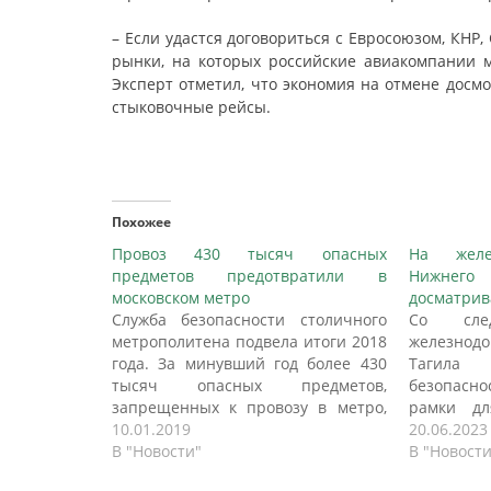
– Если удастся договориться с Евросоюзом, КНР
рынки, на которых российские авиакомпании мо
Эксперт отметил, что экономия на отмене досм
стыковочные рейсы.
Похожее
Провоз 430 тысяч опасных
На желе
предметов предотвратили в
Нижнег
московском метро
досматрив
Служба безопасности столичного
Со сле
метрополитена подвела итоги 2018
железнодо
года. За минувший год более 430
Тагила 
тысяч опасных предметов,
безопасно
запрещенных к провозу в метро,
рамки дл
было выявлено сотрудниками
10.01.2019
пассажи
20.06.2023
службы безопасности при
В "Новости"
новости».
В "Новост
проверке пассажиров в
повесят к