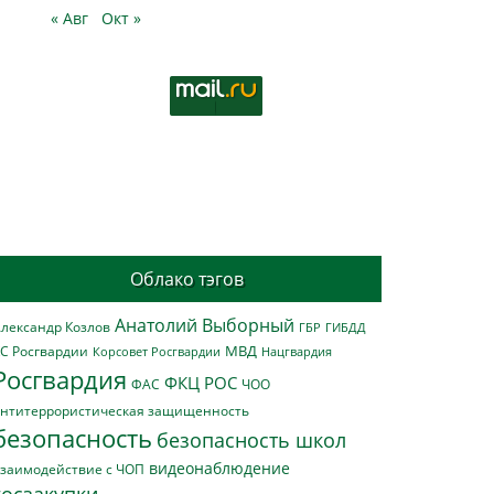
« Авг
Окт »
Облако тэгов
Анатолий Выборный
лександр Козлов
ГБР
ГИБДД
МВД
С Росгвардии
Нацгвардия
Корсовет Росгвардии
Росгвардия
ФКЦ РОС
ФАС
ЧОО
нтитеррористическая защищенность
безопасность
безопасность школ
видеонаблюдение
заимодействие с ЧОП