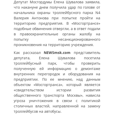
Депутат Мосгордумы Елена Шувалова заявила,
что накануне днем получила удар по голове от
начальника охраны троллейбусного парка N4
Валерия Антонова при попытке пройти на
территорию предприятия. В «Мосгортрансе»
подобные обвинения отвергли, а в ответ подали
в правоохранительные органы жалобу на
попытку несанкционированного
проникновения на территорию учреждения.
Как рассказал
NEWSmsk.com
представитель
депутата, Елена Шувалова посетила
троллейбусный парк, чтобы проверить
полученную ей информацию о демонтаже
внутренних перегородок и оборудования на
предприятии. По ее мнению, над данным
объектом «Мосгортранса», который является
«свидетельством истории развития
общественного транспорта Москвы», нависла
угроза уничтожения в связи с политикой
столичных властей, направленной на замену
троллейбусов на автобусы.