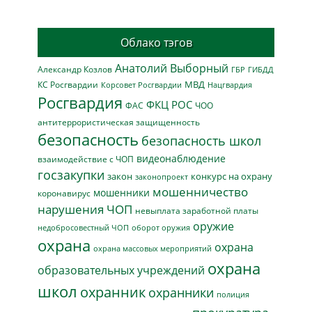
Облако тэгов
Анатолий Выборный
Александр Козлов
ГБР
ГИБДД
МВД
КС Росгвардии
Нацгвардия
Корсовет Росгвардии
Росгвардия
ФКЦ РОС
ФАС
ЧОО
антитеррористическая защищенность
безопасность
безопасность школ
видеонаблюдение
взаимодействие с ЧОП
госзакупки
закон
конкурс на охрану
законопроект
мошенничество
мошенники
коронавирус
нарушения ЧОП
невыплата заработной платы
оружие
недобросовестный ЧОП
оборот оружия
охрана
охрана
охрана массовых мероприятий
охрана
образовательных учреждений
школ
охранник
охранники
полиция