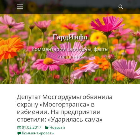
Primary Menu
Найт
Skip
to
content
ГардИнфо
Комментарии свободны, факты
священны
Депутат Мосгордумы обвинила
охрану «Мосгортранса» в
избиении. На предприятии
ответили: «Ударилась сама»
Posted
Categories
01.02.2017
Новости
on
Комментировать