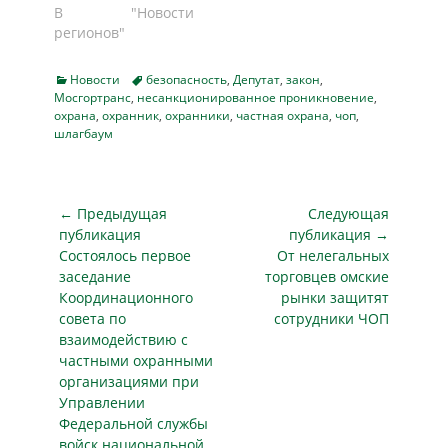
В "Новости
регионов"
Categories
Tags
Новости
безопасность
,
Депутат
,
закон
,
Мосгортранс
,
несанкционированное проникновение
,
охрана
,
охранник
,
охранники
,
частная охрана
,
чоп
,
шлагбаум
Навигация
← Предыдущая
Следующая
по
публикация
публикация →
Предыдущая
Следующая
Состоялось первое
От нелегальных
записям
публикация
публикация
заседание
торговцев омские
Координационного
рынки защитят
совета по
сотрудники ЧОП
взаимодействию с
частными охранными
организациями при
Управлении
Федеральной службы
войск национальной