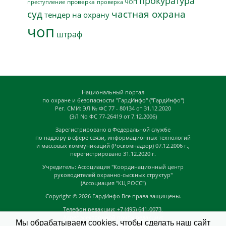
прокуратура
проверка
преступление
проверка ЧОП
суд
частная охрана
тендер на охрану
чоп
штраф
Национальный портал
по охране и безопасности "ГардИнфо" ("ГардИнфо")
Рег. СМИ: ЭЛ № ФС 77 - 80134 от 31.12.2020
(ЭЛ No ФС 77-26419 от 7.12.2006)
Зарегистрировано в Федеральной службе
по надзору в сфере связи, информационных технологий
и массовых коммуникаций (Роскомнадзор) 07.12.2006 г.,
перегистрировано 31.12.2020 г.
Учредитель: Ассоциация "Координационный центр
руководителей охранно-сыскных структур"
(Ассоциация "КЦ РОСС")
Copyright © 2026
ГардИнфо
Все права защищены.
Телефон редакции: +7 (495) 641-0073,
Адрес электронной почты редакции:
Мы обрабатываем cookies, чтобы сделать наш сайт
news@guardinfo.online