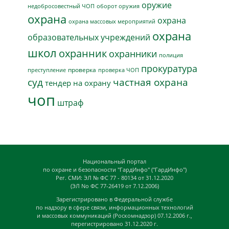
оружие
недобросовестный ЧОП
оборот оружия
охрана
охрана
охрана массовых мероприятий
охрана
образовательных учреждений
школ
охранник
охранники
полиция
прокуратура
проверка
преступление
проверка ЧОП
суд
частная охрана
тендер на охрану
чоп
штраф
Национальный портал
по охране и безопасности "ГардИнфо" ("ГардИнфо")
Рег. СМИ: ЭЛ № ФС 77 - 80134 от 31.12.2020
(ЭЛ No ФС 77-26419 от 7.12.2006)
Зарегистрировано в Федеральной службе
по надзору в сфере связи, информационных технологий
и массовых коммуникаций (Роскомнадзор) 07.12.2006 г.,
перегистрировано 31.12.2020 г.