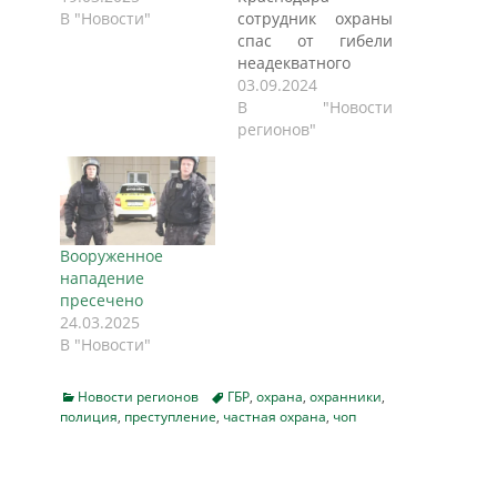
В "Новости"
сотрудник охраны
спас от гибели
неадекватного
пациента,
03.09.2024
сообщает пресс-
В "Новости
служба охранного
регионов"
предприятия
"Нева". Инцидент
произошел 1
сентября в одном
из медицинских
Вооруженное
учреждений
нападение
кубанской столицы.
пресечено
Известно, что
24.03.2025
мужчина в
В "Новости"
неадекватном
состоянии нападал
на окружающих, а
Categories
Tags
Новости регионов
ГБР
,
охрана
,
охранники
,
полиция
,
преступление
,
частная охрана
после попытался
,
чоп
причинить вред
себе. Врачи нажали
тревожную кнопку,