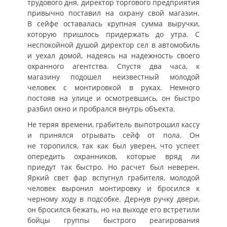
трудового дня, директор торгового предприятия
привычно поставил на охрану свой магазин.
В сейфе оставалась крупная сумма выручки,
которую пришлось придержать до утра. С
неспокойной душой директор сел в автомобиль
и уехал домой, надеясь на надежность своего
охранного агентства. Спустя два часа, к
магазину подошел неизвестный молодой
человек с монтировкой в руках. Немного
постояв на улице и осмотревшись, он быстро
разбил окно и пробрался внутрь объекта.
Не теряя времени, грабитель выпотрошил кассу
и принялся отрывать сейф от пола. Он
не торопился, так как был уверен, что успеет
опередить охранников, которые вряд ли
приедут так быстро. Но расчет был неверен.
Яркий свет фар вспугнул грабителя, молодой
человек выронил монтировку и бросился к
черному ходу в подсобке. Дернув ручку двери,
он бросился бежать, но на выходе его встретили
бойцы группы быстрого реагирования