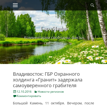
Primary Menu
Найт
Skip
to
content
ГардИнфо
Комментарии свободны, факты
священны
Владивосток: ГБР Охранного
холдинга «Гранит» задержала
самоуверенного грабителя
Posted
Categories
12.10.2016
Новости регионов
on
Комментировать
Большой Камень, 11 октября. Вечером, после