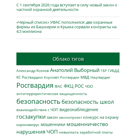
С 1 сентября 2026 года вступает в силу новый закон о
частной охранной деятельности
«Чёрный список» УФАС пополнился: две охранные
фирмы из Башкирии и Крыма сорвали контракты на
4,5 миллиона
Облако тэгов
Анатолий Выборный
Александр Козлов
ГБР
ГИБДД
МВД
КС Росгвардии
Нацгвардия
Корсовет Росгвардии
Росгвардия
ФКЦ РОС
ФАС
ЧОО
антитеррористическая защищенность
безопасность
безопасность школ
видеонаблюдение
взаимодействие с ЧОП
госзакупки
закон
конкурс на охрану
законопроект
мошенничество
мошенники
коронавирус
нарушения ЧОП
невыплата заработной платы