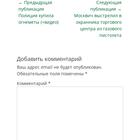
Навигация
← Предыдущая
Следующая
на место прибыла
по
публикация
группа быстрого…
публикация →
Предыдущая
Следующая
Полиция купила
Москвич выстрелил в
записям
публикация
публикация
огнеметы (+видео)
охранника торгового
центра из газового
пистолета
Добавить комментарий
Ваш адрес email не будет опубликован.
Обязательные поля помечены
*
Комментарий
*