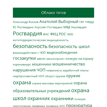
Облако тэгов
Анатолий Выборный
Александр Козлов
ГБР
ГИБДД
МВД
КС Росгвардии
Нацгвардия
Корсовет Росгвардии
Росгвардия
ФКЦ РОС
ФАС
ЧОО
антитеррористическая защищенность
безопасность
безопасность школ
видеонаблюдение
взаимодействие с ЧОП
госзакупки
закон
конкурс на охрану
законопроект
мошенничество
мошенники
коронавирус
нарушения ЧОП
невыплата заработной платы
оружие
недобросовестный ЧОП
оборот оружия
охрана
охрана
охрана массовых мероприятий
охрана
образовательных учреждений
школ
охранник
охранники
полиция
прокуратура
проверка
преступление
проверка ЧОП