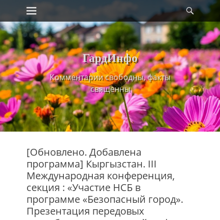
Primary Menu
Найт
Skip
to
content
ГардИнфо
Комментарии свободны, факты
священны
[Обновлено. Добавлена
программа] Кыргызстан. III
Международная конференция,
секция : «Участие НСБ в
программе «Безопасный город».
Презентация передовых