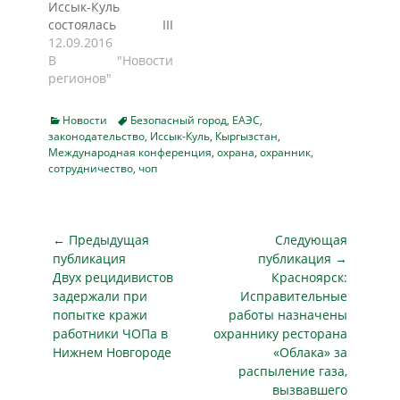
Иссык-Куль
состоялась III
международная
12.09.2016
конференция
В "Новости
«Состояние и
регионов"
перспективы
развития охранной
Categories
Tags
Новости
Безопасный город
,
ЕАЭС
,
деятельности
законодательство
,
Иссык-Куль
,
Кыргызстан
,
негосударственных
Международная конференция
,
охрана
,
охранник
,
охранных
сотрудничество
,
чоп
организаций на
современном
этапе. Роль и место
Навигация
субъектов
← Предыдущая
Следующая
негосударственной
по
публикация
публикация →
охраны в
Предыдущая
Следующая
Двух рецидивистов
Красноярск:
записям
обеспечении
публикация
публикация
задержали при
Исправительные
региональной
попытке кражи
работы назначены
безопасности и
работники ЧОПа в
охраннику ресторана
противодействии
Нижнем Новгороде
«Облака» за
терроризму.
распыление газа,
Формирование
вызвавшего
общего рынка услуг