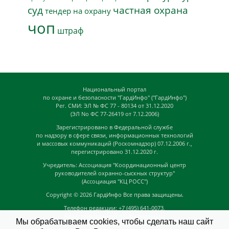
суд
частная охрана
тендер на охрану
чоп
штраф
Национальный портал
по охране и безопасности "ГардИнфо" ("ГардИнфо")
Рег. СМИ: ЭЛ № ФС 77 - 80134 от 31.12.2020
(ЭЛ No ФС 77-26419 от 7.12.2006)
Зарегистрировано в Федеральной службе
по надзору в сфере связи, информационных технологий
и массовых коммуникаций (Роскомнадзор) 07.12.2006 г.,
перегистрировано 31.12.2020 г.
Учредитель: Ассоциация "Координационный центр
руководителей охранно-сыскных структур"
(Ассоциация "КЦ РОСС")
Copyright © 2026
ГардИнфо
Все права защищены.
Телефон редакции: +7 (495) 641-0073,
Адрес электронной почты редакции:
Мы обрабатываем cookies, чтобы сделать наш сайт
news@guardinfo.online