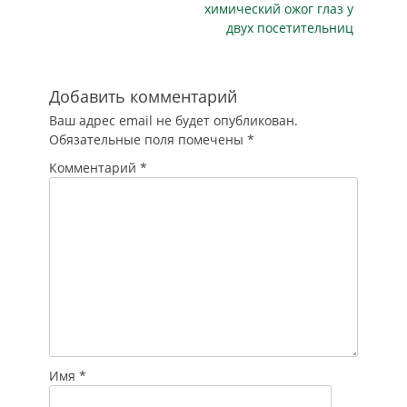
химический ожог глаз у
безопасности
двух посетительниц
единого
транспортного
пространства стран
– партнеров ЕАЭС»,
Добавить комментарий
при…
Ваш адрес email не будет опубликован.
Обязательные поля помечены
*
Комментарий
*
Имя
*