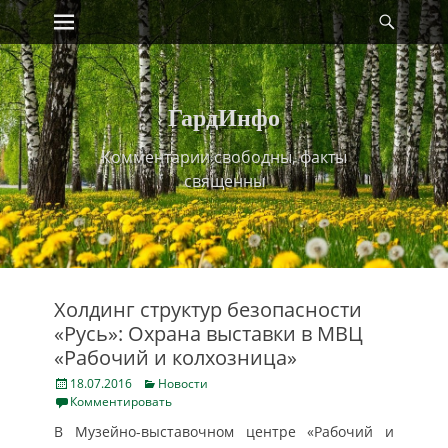
Primary Menu
Найт
Skip
to
content
ГардИнфо
Комментарии свободны, факты
священны
Холдинг структур безопасности
«Русь»: Охрана выставки в МВЦ
«Рабочий и колхозница»
Posted
Categories
18.07.2016
Новости
on
Комментировать
В Музейно-выставочном центре «Рабочий и