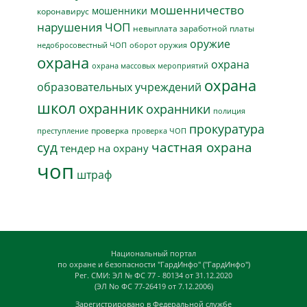
мошенничество
мошенники
коронавирус
нарушения ЧОП
невыплата заработной платы
оружие
недобросовестный ЧОП
оборот оружия
охрана
охрана
охрана массовых мероприятий
охрана
образовательных учреждений
школ
охранник
охранники
полиция
прокуратура
проверка
преступление
проверка ЧОП
суд
частная охрана
тендер на охрану
чоп
штраф
Национальный портал
по охране и безопасности "ГардИнфо" ("ГардИнфо")
Рег. СМИ: ЭЛ № ФС 77 - 80134 от 31.12.2020
(ЭЛ No ФС 77-26419 от 7.12.2006)
Зарегистрировано в Федеральной службе