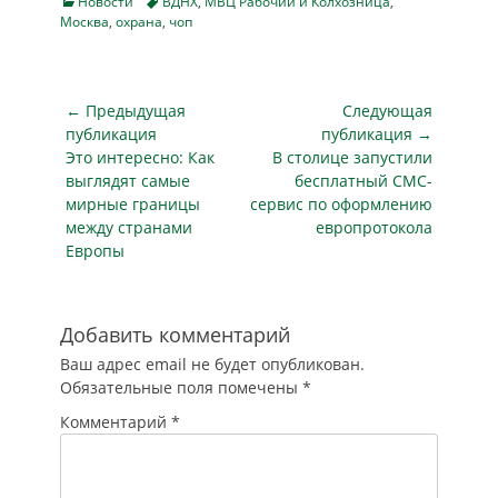
Совета Федерации
Categories
Tags
Новости
ВДНХ
,
МВЦ Рабочий и Колхозница
,
включая площадь
Москва
,
охрана
,
чоп
Франц Клинцевич,
перед ее главным
депутат
входом, парк
Государственной
«Останкино» и
Думы Иван
Музейно-
Навигация
← Предыдущая
Следующая
Тетерин,
выставочный
по
публикация
руководитель
публикация →
центр «Рабочий и
Предыдущая
столичного
Следующая
Это интересно: Как
В столице запустили
записям
Колхозница».
управления МЧС
публикация
публикация
выглядят самые
бесплатный СМС-
Максимальная
Илья Денисов,
мирные границы
сервис по оформлению
цена контракта
руководитель…
между странами
европротокола
составляет 888,8
Европы
млн рублей.
Периметр
территории ВДНХ
составляет около
Добавить комментарий
7000 метров, а
Ваш адрес email не будет опубликован.
общая
Обязательные поля помечены
*
экспозиционная
площадь
Комментарий
*
павильонов –…