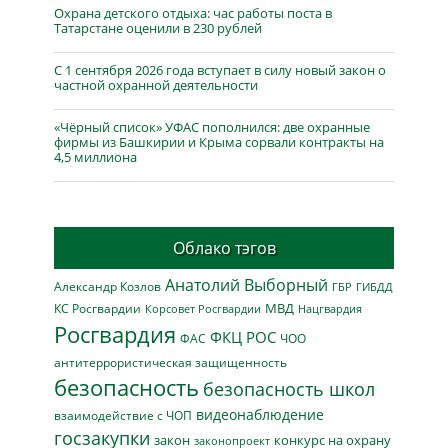
Охрана детского отдыха: час работы поста в
Татарстане оценили в 230 рублей
С 1 сентября 2026 года вступает в силу новый закон о
частной охранной деятельности
«Чёрный список» УФАС пополнился: две охранные
фирмы из Башкирии и Крыма сорвали контракты на
4,5 миллиона
Облако тэгов
Анатолий Выборный
Александр Козлов
ГБР
ГИБДД
МВД
КС Росгвардии
Нацгвардия
Корсовет Росгвардии
Росгвардия
ФКЦ РОС
ФАС
ЧОО
антитеррористическая защищенность
безопасность
безопасность школ
видеонаблюдение
взаимодействие с ЧОП
госзакупки
закон
конкурс на охрану
законопроект