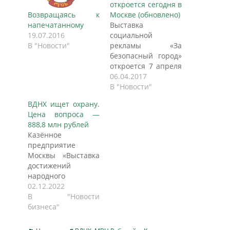
откроется сегодня в
Возвращаясь к
Москве (обновлено)
напечатанному
Выставка
19.07.2016
социальной
В "Новости"
рекламы «За
безопасный город»
откроется 7 апреля
в павильоне под
06.04.2017
легендарным
В "Новости"
монументом
ВДНХ ищет охрану.
«Рабочий и
Цена вопроса —
колхозница».
888,8 млн рублей
Свободный вход
Казённое
начнётся с 18-30. В
предприятие
торжественном
Москвы «Выставка
открытии примут
достижений
участие:
народного
председатель
хозяйства» (ВДНХ)
02.12.2022
комиссии по
ищет подрядчика,
В "Новости
безопасности
который возьмет на
бизнеса"
Мосгордумы Инна
себя охрану
Святенко, член
территории,