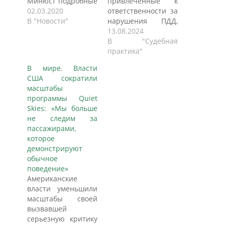
Минюст подробные
привлеченные к
замечания к
02.03.2020
ответственности за
проекту нового
В "Новости"
нарушения ПДД,
Кодекса РФ об
вправе
13.08.2024
административных
рассчитывать на
В "Судебная
правонарушениях.
возмещение из
практика"
Документ
бюджета расходов
В мире. Власти
разработан ПЦ
на адвокатов и
США сократили
«Мемориал» при
проведение
масштабы
участии «ОВД-
экспертиз. Такое
программы Quiet
Инфо» и комитета
решение принял
Skies: «Мы больше
«Гражданское
Верховный суд РФ.
не следим за
содействие», у
Юристы и
пассажирами,
которых в итоге
правозащитники
которое
получился
называют его
демонстрируют
подробный
справедливым и
обычное
перечень
аргументированным,
поведение»
недостатков
однако отмечают,
Американские
действующего
что такой вердикт
власти уменьшили
КоАП.
могли вынести и
масштабы своей
Правозащитники
нижестоящие
вызвавшей
предлагают
инстанции.
серьезную критику
прекратить
Подробности — в