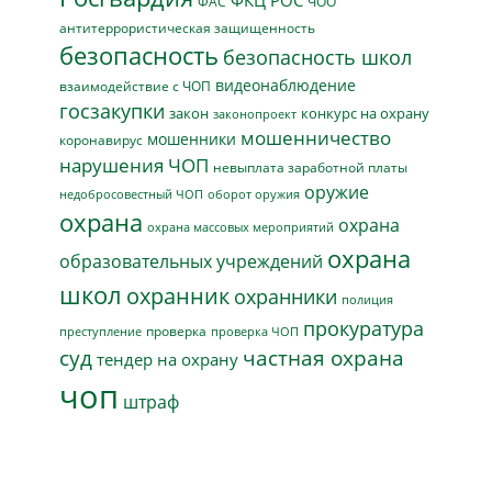
ФКЦ РОС
ФАС
ЧОО
антитеррористическая защищенность
безопасность
безопасность школ
видеонаблюдение
взаимодействие с ЧОП
госзакупки
закон
конкурс на охрану
законопроект
мошенничество
мошенники
коронавирус
нарушения ЧОП
невыплата заработной платы
оружие
недобросовестный ЧОП
оборот оружия
охрана
охрана
охрана массовых мероприятий
охрана
образовательных учреждений
школ
охранник
охранники
полиция
прокуратура
проверка
преступление
проверка ЧОП
суд
частная охрана
тендер на охрану
чоп
штраф