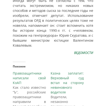
иногда могут быть не согласны с тем, что
считать экстремизмом, но никаких новых
способов и методов сыска за последние годы не
изобрели, отмечает депутат. Использование
результатов ОРД в политических целях тоже не
новелла, напоминает он: стоит вспомнить хотя
бы истории конца 1990-х гг. с «человеком,
похожим на генпрокурора» Юрия Скуратова, и с
бывшим министром юстиции Валентином
Ковалевым.
ВЕДОМОСТИ
Похожее
Правозащитники
Казна заплатит:
написали свой
Верховный суд
КоАП
встал на сторону
Как стало известно
невиновного
“Ъ”, российские
водителя
правозащитники
Водители,
направили в
незаконно