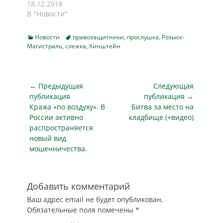
программы по
18.12.2018
преследование
материале
тайному
В "Новости"
секс-работниц,
«Известий».
наблюдению за
уточнить понятие
Доказательства…
авиапассажирами,
пропаганды
Categories
Tags
Новости
правозащитники
,
прослушка
,
Розыск-
которые по разным
наркотиков,
Магистраль
,
слежка
,
Хинштейн
причинам попали
внимательнее…
под подозрение
Управления по
безопасности на
Навигация
← Предыдущая
Следующая
транспорте (УБТ)
по
публикация
публикация →
США. Об этом
Предыдущая
Следующая
Кража «по воздуху». В
Битва за место на
записям
сообщила в субботу
публикация
публикация
России активно
кладбище (+видео)
в электронной
распространяется
версии газета The
новый вид
Boston Globe. Ранее
мошенничества.
правозащитники
указывали, что
наблюдение
ведется за людьми,
Добавить комментарий
не причастными к…
Ваш адрес email не будет опубликован.
Обязательные поля помечены
*