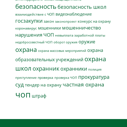
безопасность
безопасность школ
видеонаблюдение
взаимодействие с ЧОП
госзакупки
закон
конкурс на охрану
законопроект
мошенничество
мошенники
коронавирус
нарушения ЧОП
невыплата заработной платы
оружие
недобросовестный ЧОП
оборот оружия
охрана
охрана
охрана массовых мероприятий
охрана
образовательных учреждений
школ
охранник
охранники
полиция
прокуратура
проверка
преступление
проверка ЧОП
суд
частная охрана
тендер на охрану
чоп
штраф