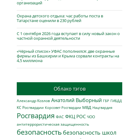
организаций
Охрана детского отдыха: час работы поста в
Татарстане оценили в 230 рублей
С 1 сентября 2026 года вступает в силу новый закон о
частной охранной деятельности
«Чёрный список» УФАС пополнился: две охранные
фирмы из Башкирии и Крыма сорвали контракты на
4,5 миллиона
Облако тэгов
Анатолий Выборный
Александр Козлов
ГБР
ГИБДД
МВД
КС Росгвардии
Нацгвардия
Корсовет Росгвардии
Росгвардия
ФКЦ РОС
ФАС
ЧОО
антитеррористическая защищенность
безопасность
безопасность школ