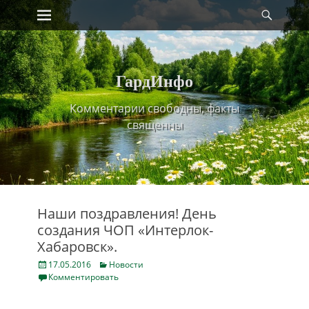
Primary Menu
Найт
Skip
to
content
ГардИнфо
Комментарии свободны, факты
священны
Наши поздравления! День
создания ЧОП «Интерлок-
Хабаровск».
Posted
Categories
17.05.2016
Новости
on
Комментировать