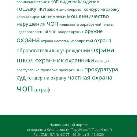
видеонаблюдение
взаимодействие с ЧОП
госзакупки
закон
конкурс на охрану
законопроект
мошенничество
мошенники
коронавирус
нарушения ЧОП
невыплата заработной платы
оружие
недобросовестный ЧОП
оборот оружия
охрана
охрана
охрана массовых мероприятий
охрана
образовательных учреждений
школ
охранник
охранники
полиция
прокуратура
проверка
преступление
проверка ЧОП
суд
частная охрана
тендер на охрану
чоп
штраф
Национальный портал
по охране и безопасности "ГардИнфо" ("ГардИнфо")
Рег. СМИ: ЭЛ № ФС 77 - 80134 от 31.12.2020