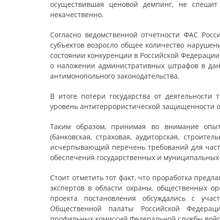
осуществившая ценовой демпинг, не спешит 
некачественно.
Согласно ведомственной отчетности ФАС Росс
субъектов возросло общее количество нарушени
состоянии конкуренции в Российской Федерации 
о наложении административных штрафов в данн
антимонопольного законодательства.
В итоге потери государства от деятельности 
уровень антитеррористической защищенности о
Таким образом, принимая во внимание опыт 
(банковская, страховая, аудиторская, строител
исчерпывающий перечень требований для част
обеспечения государственных и муниципальных
Стоит отметить тот факт, что проработка пред
экспертов в области охраны, общественных о
проекта постановления обсуждались с учас
Общественной палаты Российской Федераци
профильных комиссий Федеральной службы войс