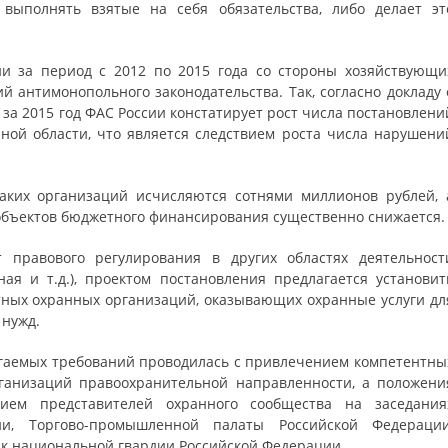
выполнять взятые на себя обязательства, либо делает эт
ии за период с 2012 по 2015 года со стороны хозяйствующи
й антимонопольного законодательства. Так, согласно докладу 
за 2015 год ФАС России констатирует рост числа постановлени
ой области, что является следствием роста числа нарушени
таких организаций исчисляются сотнями миллионов рублей, 
бъектов бюджетного финансирования существенно снижается.
правового регулирования в других областях деятельност
ьная и т.д.), проектом постановления предлагается установит
ных охранных организаций, оказывающих охранные услуги дл
 нужд.
лагаемых требований проводилась с привлечением компетентны
рганизаций правоохранительной направленности, а положени
тием представителей охранного сообщества на заседания
и, Торгово-промышленной палаты Российской Федерации
к национальной гвардии Российской Федерации.