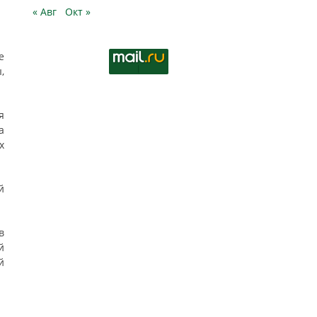
« Авг
Окт »
е
,
я
а
х
й
в
й
й