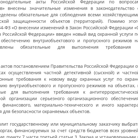
онодательные акты Российской Федерации по вопроса
в» внесены значительные изменения в законодательство 
ределены обязательные для соблюдения всеми хозяйствующим
ской защищенности объектов (территорий). Помимо этог
534-ФЗ «О внесении изменений в Закон Российской Федерации «
в Российской Федерации» введен новый вид охранной услуги п
е обеспечению внутриобъектового и пропускного режимов н
овлены обязательные для выполнения требования 
 актов постановлением Правительства Российской Федерации о
ах осуществления частной детективной (сыскной) и частно
ионные требования к новому виду охранных услуг по охран
нию внутриобъектового и пропускного режимов на объектах, 
ные для выполнения требования к антитеррористическо
й организации серьезного организационного обеспечения
финансового, материально-технического и иного характера
я для безопасности охраняемых объектов.
олит государственному или муниципальному заказчику выбрат
оргах, финансируемых за счет средств бюджетов всех уровней
е пункту 7 части третьей статьи 3 Закона и установленными 