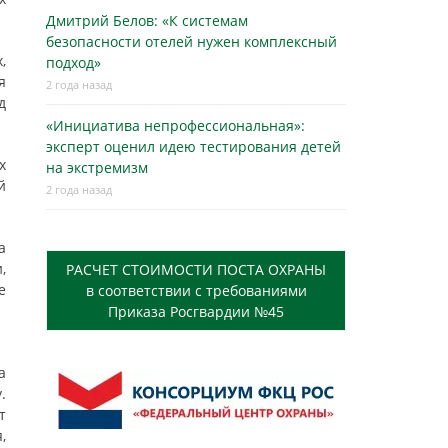
Дмитрий Белов: «К системам
безопасности отелей нужен комплексный
,
подход»
я
2 года назад
д
«Инициатива непрофессиональная»:
эксперт оценил идею тестирования детей
х
на экстремизм
й
2 года назад
а
,
РАСЧЕТ СТОИМОСТИ ПОСТА ОХРАНЫ
е
в соответствии с требованиями
Приказа Росгвардии №45
а
.
т
,