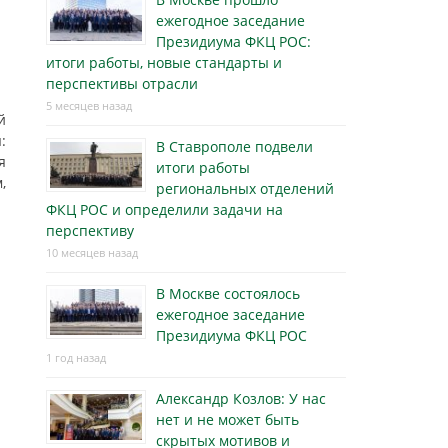
ежегодное заседание
Президиума ФКЦ РОС:
итоги работы, новые стандарты и
перспективы отрасли
5 месяцев назад
й
:
В Ставрополе подвели
я
итоги работы
,
региональных отделений
ФКЦ РОС и определили задачи на
перспективу
10 месяцев назад
В Москве состоялось
ежегодное заседание
Президиума ФКЦ РОС
1 год назад
Александр Козлов: У нас
нет и не может быть
скрытых мотивов и