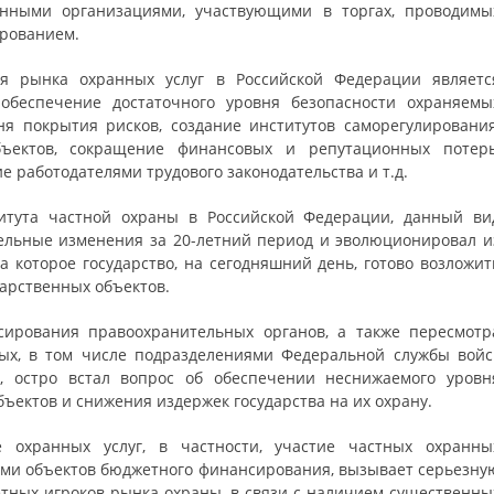
нными организациями, участвующими в торгах, проводимы
рованием.
я рынка охранных услуг в Российской Федерации являетс
 обеспечение достаточного уровня безопасности охраняемы
ня покрытия рисков, создание институтов саморегулирования
ъектов, сокращение финансовых и репутационных потерь
е работодателями трудового законодательства и т.д.
титута частной охраны в Российской Федерации, данный ви
ельные изменения за 20-летний период и эволюционировал и
а которое государство, на сегодняшний день, готово возложит
дарственных объектов.
сирования правоохранительных органов, а также пересмотр
мых, в том числе подразделениями Федеральной службы войс
, остро встал вопрос об обеспечении неснижаемого уровн
ектов и снижения издержек государства на их охрану.
охранных услуг, в частности, участие частных охранны
ами объектов бюджетного финансирования, вызывает серьезну
тетных игроков рынка охраны, в связи с наличием существенны