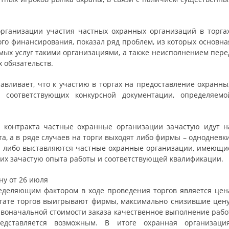
ганизации участия частных охранных организаций в торгах
о финансирования, показал ряд проблем, из которых основна
емых услуг такими организациями, а также неисполнением пере
х обязательств.
вливает, что к участию в торгах на предоставление охранны
, соответствующих конкурсной документации, определяемо
о контракта частные охранные организации зачастую идут н
, а в ряде случаев на торги выходят либо фирмы – однодневки
), либо выставляются частные охранные организации, имеющи
ющих зачастую опыта работы и соответствующей квалификации.
ну от 26 июля
еделяющим фактором в ходе проведения торгов является цен
льтате торгов выигрывают фирмы, максимально снизившие цену
ервоначальной стоимости заказа качественное выполнение рабо
едставляется возможным. В итоге охранная организация