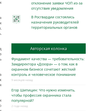
х
отклонение заявки ЧОП из-за
отсутствия уведомления
В Росгвардии состоялись
я
назначения руководителей
х
территориальных органов
,
,
Авторская колонка
д
з
Фундамент качества — требовательность:
ь
Замдиректора «Дозора» — о том, как в
охранном бизнесe сочетают жёсткий
а
контроль и человеческое понимание
к
9 месяцев назад
я
Егор Шипицин: Что нужно изменить,
чтобы профессия охранника стала
х
популярной?
ю
2 года назад
х