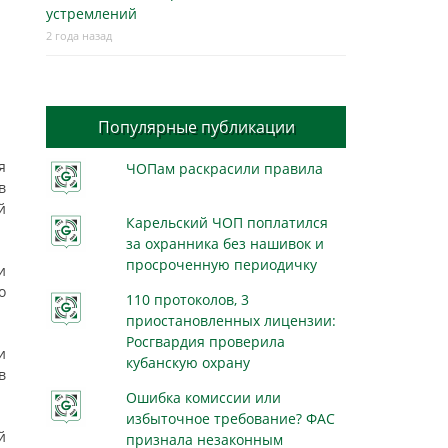
устремлений
2 года назад
Популярные публикации
я
ЧОПам раскрасили правила
в
й
Карельский ЧОП поплатился
за охранника без нашивок и
просроченную периодичку
и
о
110 протоколов, 3
приостановленных лицензии:
Росгвардия проверила
и
кубанскую охрану
в
Ошибка комиссии или
избыточное требование? ФАС
й
признала незаконным