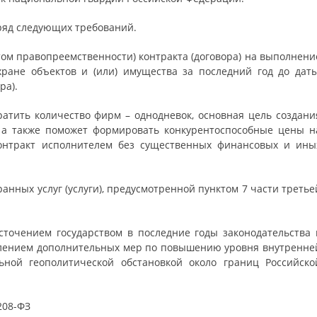
ряд следующих требований.
том правопреемственности) контракта (договора) на выполнени
хране объектов и (или) имущества за последний год до даты
ра).
ратить количество фирм – однодневок, основная цель создани
, а также поможет формировать конкурентоспособные цены н
контракт исполнителем без существенных финансовых и ины
анных услуг (услуги), предусмотренной пунктом 7 части третье
сточением государством в последние годы законодательства 
влением дополнительных мер по повышению уровня внутренне
льной геополитической обстановкой около границ Российско
208-ФЗ