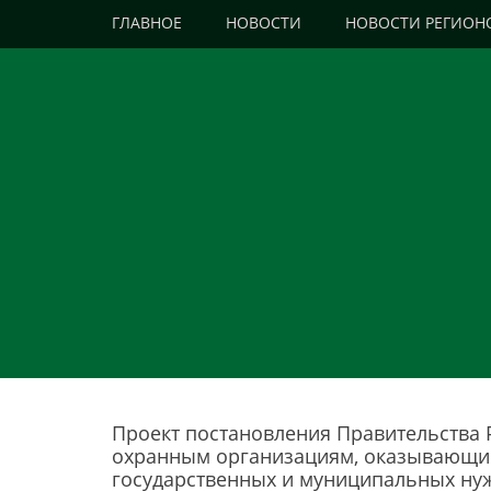
Primary Menu
Skip
ГЛАВНОЕ
НОВОСТИ
НОВОСТИ РЕГИОН
to
content
Проект постановления Правительства 
охранным организациям, оказывающим
государственных и муниципальных ну