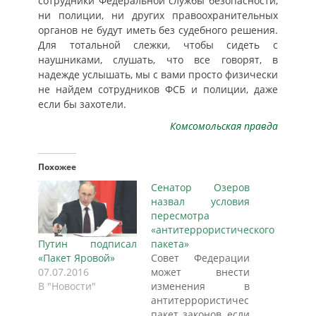
сотрудники Федеральной службы безопасности,
ни полиции, ни других правоохранительных
органов не будут иметь без судебного решения.
Для тотальной слежки, чтобы сидеть с
наушниками, слушать, что все говорят, в
надежде услышать, мы с вами просто физически
не найдем сотрудников ФСБ и полиции, даже
если бы захотели.
Комсомольская правда
Похожее
Сенатор Озеров
назвал условия
пересмотра
«антитеррористического
Путин подписал
пакета»
«Пакет Яровой»
Совет Федерации
07.07.2016
может внести
В "Новости"
изменения в
антитеррористический
пакет законов, если