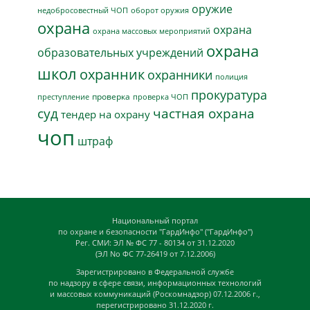
оружие
недобросовестный ЧОП
оборот оружия
охрана
охрана
охрана массовых мероприятий
охрана
образовательных учреждений
школ
охранник
охранники
полиция
прокуратура
проверка
преступление
проверка ЧОП
суд
частная охрана
тендер на охрану
чоп
штраф
Национальный портал
по охране и безопасности "ГардИнфо" ("ГардИнфо")
Рег. СМИ: ЭЛ № ФС 77 - 80134 от 31.12.2020
(ЭЛ No ФС 77-26419 от 7.12.2006)
Зарегистрировано в Федеральной службе
по надзору в сфере связи, информационных технологий
и массовых коммуникаций (Роскомнадзор) 07.12.2006 г.,
перегистрировано 31.12.2020 г.