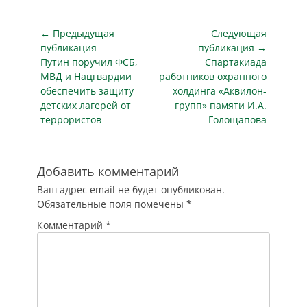
задачу перед
«Ростехом»,
госкорпорация,
Навигация
← Предыдущая
Следующая
несомненно,
по
публикация
публикация →
справится – такую
Предыдущая
Следующая
Путин поручил ФСБ,
Спартакиада
записям
уверенность
публикация
публикация
МВД и Нацгвардии
работников охранного
высказывал
обеспечить защиту
холдинга «Аквилон-
сенатор Виктор
детских лагерей от
групп» памяти И.А.
Озеров, отстаивая в
террористов
Голощапова
Совете Федерации
«антитеррористические
поправки», которые
вносил в
Добавить комментарий
парламент
Ваш адрес email не будет опубликован.
совместно с
Обязательные поля помечены
*
депутатом Ириной
Яровой. Тогда, в
Комментарий
*
конце июня,…