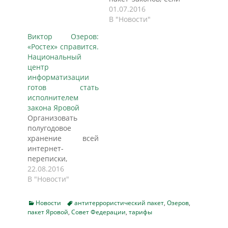
операторы сотовой
01.07.2016
и интернет-связи
В "Новости"
докажут, что
Виктор Озеров:
пользователям
«Ростех» справится.
грозит
Национальный
значительное
центр
повышение
информатизации
тарифов. Об этом
готов стать
сообщил один из
исполнителем
авторов поправок
закона Яровой
глава Комитета
Организовать
Совфеда по
полугодовое
обороне и
хранение всей
безопасности
интернет-
Виктор Озеров. Он
переписки,
заявил, что верхняя
разговоров и
22.08.2016
палата парламента
контента россиян –
В "Новости"
будет внимательно
дело не из
отслеживать этот
сложных: если,
вопрос и готова…
Categories
Tags
Новости
антитеррористический пакет
,
Озеров
,
например,
пакет Яровой
,
Совет Федерации
,
тарифы
поставить такую