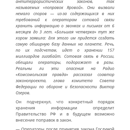
антитеррористических законов, так
называемых «поправок Яровой». Они вызвали
немало споров — из-за содержащихся в них
требований к операторам сотовой связи
хранить информацию о звонках и письмах от 6
месяцев до 3 лет. «Большая четверка» тут же
хором заявила: для этого им придется создать
самую обширную базу данных на планете. Речь,
по их подсчетам, идет о хранении 157
миллиардов гигабайт. Сотовая связь в России,
обещали операторы, подорожает в разы.
Реальны ли эти опасения на Радио
«Комсомольская правда» рассказал соавтор
законопроекта, глава комитета Совета
Федерации по обороне и безопасности Виктор
Озеров.
Он подчеркнул, что конкретный порядок
хранения информации определит
Правительство РФ и в будущем возможно
внесение поправок в закон.
— Операторы после принятия закона Госдумой