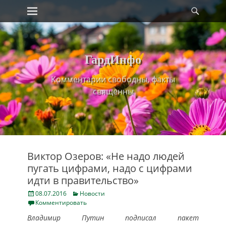
Primary Menu
Найт
Skip
to
content
ГардИнфо
Комментарии свободны, факты
священны
Виктор Озеров: «Не надо людей
пугать цифрами, надо с цифрами
идти в правительство»
Posted
Categories
08.07.2016
Новости
on
Комментировать
Владимир Путин подписал пакет