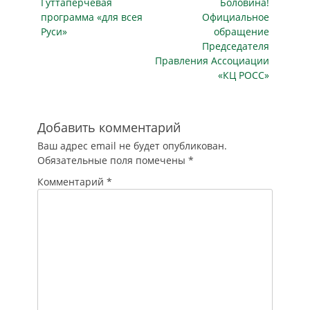
публикация
публикация
невозможности…
Гуттаперчевая
Боловина!
программа «для всея
Официальное
Руси»
обращение
Председателя
Правления Ассоциации
«КЦ РОСС»
Добавить комментарий
Ваш адрес email не будет опубликован.
Обязательные поля помечены
*
Комментарий
*