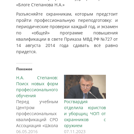
«Блоге Степанова Н.А.»
Разъясняйте охранникам, которым предстоит
пройти профессиональную переподготовку: и
периодические проверки каждый год, и экзамен
по «общей» программе повышения
квалификации в свете Приказа МВД РФ №727 от
14 августа 2014 года сдавать всё равно
придется.
Похожее
Н.А. Степанов:
Поиск новых форм
профессионального
обучения
Перед учебным
Росгвардия
Центром
отделила юристов
профессиональных
и уборщиц ЧОП от
квалификаций СРО
охранников с
Ассоциация «Школа
оружием
без опасности»
06.05.2016
07.11.2023