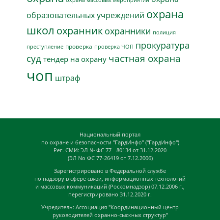
охрана
образовательных учреждений
школ
охранник
охранники
полиция
прокуратура
проверка
преступление
проверка ЧОП
суд
частная охрана
тендер на охрану
чоп
штраф
Национальный портал
по охране и безопасности "ГардИнфо" ("ГардИнфо")
Рег. СМИ: ЭЛ № ФС 77 - 80134 от 31.12.2020
(ЭЛ No ФС 77-26419 от 7.12.2006)
Зарегистрировано в Федеральной службе
по надзору в сфере связи, информационных технологий
и массовых коммуникаций (Роскомнадзор) 07.12.2006 г.,
перегистрировано 31.12.2020 г.
Учредитель: Ассоциация "Координационный центр
руководителей охранно-сыскных структур"