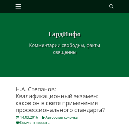
Primary Menu
Найт
Skip
to
content
ГардИнфо
Комментарии свободны, факты
священны
Н.А. Степанов:
Квалификационный экзамен:
каков он в свете применения
профессионального стандарта?
Posted
Categories
14.03.2016
Авторская колонка
on
Комментировать