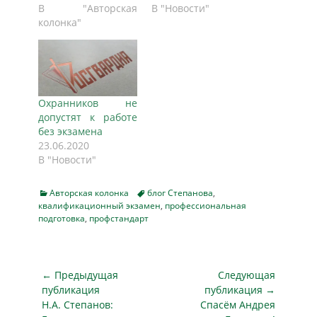
стоит проблема
В "Авторская
В "Новости"
передачи знаний и
колонка"
умений огромному
контингенту
работников,
обеспечивающих
охрану
Охранников не
образовательных
допустят к работе
организаций
без экзамена
столицы. В
23.06.2020
Советском Союзе
В "Новости"
была такая форма
получения
образования – «без
Categories
Tags
Авторская колонка
блог Степанова
,
отрыва от
квалификационный экзамен
,
профессиональная
подготовка
,
профстандарт
производства». И
миллионы наших
коллег учились на
заочных и
Навигация
← Предыдущая
Следующая
вечерних
по
публикация
публикация →
отделениях ВУЗов.
Предыдущая
Следующая
Н.А. Степанов:
Спасём Андрея
Проблема
записям