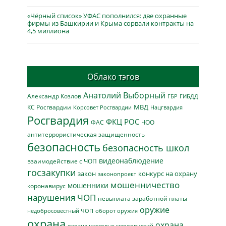
«Чёрный список» УФАС пополнился: две охранные
фирмы из Башкирии и Крыма сорвали контракты на
4,5 миллиона
Облако тэгов
Анатолий Выборный
Александр Козлов
ГБР
ГИБДД
МВД
КС Росгвардии
Нацгвардия
Корсовет Росгвардии
Росгвардия
ФКЦ РОС
ФАС
ЧОО
антитеррористическая защищенность
безопасность
безопасность школ
видеонаблюдение
взаимодействие с ЧОП
госзакупки
закон
конкурс на охрану
законопроект
мошенничество
мошенники
коронавирус
нарушения ЧОП
невыплата заработной платы
оружие
недобросовестный ЧОП
оборот оружия
охрана
охрана
охрана массовых мероприятий