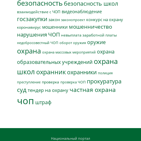
безопасность
безопасность школ
видеонаблюдение
взаимодействие с ЧОП
госзакупки
закон
конкурс на охрану
законопроект
мошенничество
мошенники
коронавирус
нарушения ЧОП
невыплата заработной платы
оружие
недобросовестный ЧОП
оборот оружия
охрана
охрана
охрана массовых мероприятий
охрана
образовательных учреждений
школ
охранник
охранники
полиция
прокуратура
проверка
преступление
проверка ЧОП
суд
частная охрана
тендер на охрану
чоп
штраф
Национальный портал