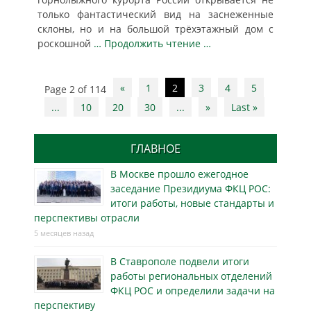
только фантастический вид на заснеженные
склоны, но и на большой трёхэтажный дом с
роскошной
… Продолжить чтение …
Post
«
1
2
3
4
5
Page 2 of 114
navigation
...
10
20
30
...
»
Last »
ГЛАВНОЕ
В Москве прошло ежегодное
заседание Президиума ФКЦ РОС:
итоги работы, новые стандарты и
перспективы отрасли
5 месяцев назад
В Ставрополе подвели итоги
работы региональных отделений
ФКЦ РОС и определили задачи на
перспективу