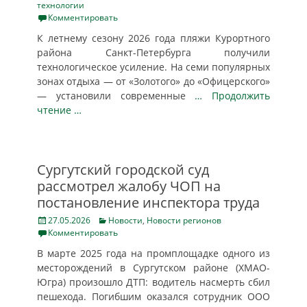
on
технологии
Комментировать
К летнему сезону 2026 года пляжи Курортного
района Санкт-Петербурга получили
технологическое усиление. На семи популярных
зонах отдыха — от «Золотого» до «Офицерского»
— установили современные
… Продолжить
чтение …
Сургутский городской суд
рассмотрел жалобу ЧОП на
постановление инспектора труда
Posted
Categories
27.05.2026
Новости
,
Новости регионов
on
Комментировать
В марте 2025 года на промплощадке одного из
месторождений в Сургутском районе (ХМАО-
Югра) произошло ДТП: водитель насмерть сбил
пешехода. Погибшим оказался сотрудник ООО