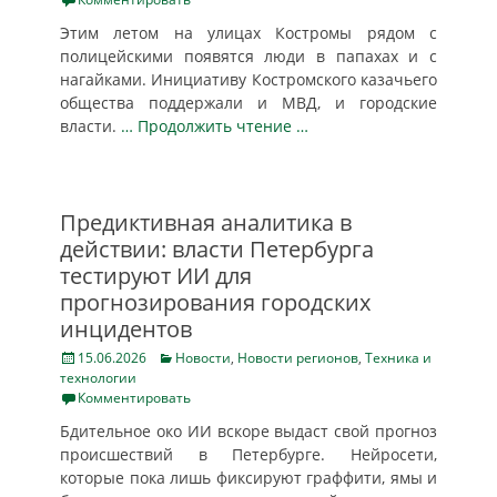
Этим летом на улицах Костромы рядом с
полицейскими появятся люди в папахах и с
нагайками. Инициативу Костромского казачьего
общества поддержали и МВД, и городские
власти.
… Продолжить чтение …
Предиктивная аналитика в
действии: власти Петербурга
тестируют ИИ для
прогнозирования городских
инцидентов
Posted
Categories
15.06.2026
Новости
,
Новости регионов
,
Техника и
on
технологии
Комментировать
Бдительное око ИИ вскоре выдаст свой прогноз
происшествий в Петербурге. Нейросети,
которые пока лишь фиксируют граффити, ямы и