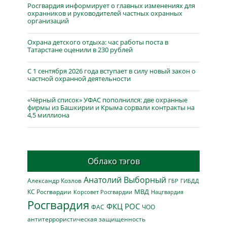
Росгвардия информирует о главных изменениях для
охранников и руководителей частных охранных
организаций
Охрана детского отдыха: час работы поста в
Татарстане оценили в 230 рублей
С 1 сентября 2026 года вступает в силу новый закон о
частной охранной деятельности
«Чёрный список» УФАС пополнился: две охранные
фирмы из Башкирии и Крыма сорвали контракты на
4,5 миллиона
Облако тэгов
Анатолий Выборный
Александр Козлов
ГБР
ГИБДД
МВД
КС Росгвардии
Нацгвардия
Корсовет Росгвардии
Росгвардия
ФКЦ РОС
ФАС
ЧОО
антитеррористическая защищенность